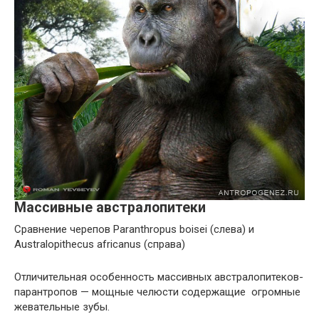
Массивные австралопитеки
Сравнение черепов Paranthropus boisei (слева) и
Australopithecus africanus (справа)
Отличительная особенность массивных австралопитеков-
парантропов — мощные челюсти содержащие огромные
жевательные зубы.