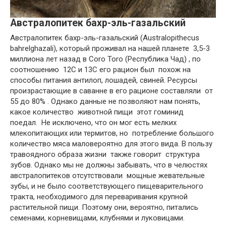
Австралопитек бахр-эль-газальский
Австралопитек бахр-эль-газальский (Australopithecus
bahrelghazali), который проживал на нашей планете 3,5-3
миллиона лет назад в Coro Toro (Республика Чад) , по
соотношению 12C и 13C его рацион был похож на
способы питания антилоп, лошадей, свиней. Ресурсы
произрастающие в саванне в его рационе составляли от
55 до 80% . Однако данные не позволяют нам понять,
какое количество животной пищи этот гоминид
поедал. Не исключено, что он мог есть мелких
млекопитающих или термитов, но потребление большого
количество мяса маловероятно для этого вида. В пользу
травоядного образа жизни также говорит структура
зубов. Однако мы не должны забывать, что в челюстях
австралопитеков отсутствовали мощные жевательные
зубы, и не было соответствующего пищеварительного
тракта, необходимого для переваривания крупной
растительной пищи. Поэтому они, вероятно, питались
семенами, корневищами, клубнями и луковицами.