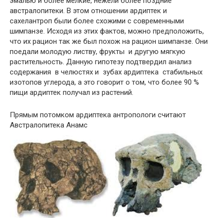
эмалью и более мелкие, нежели более поздние
австралопитеки. В этом отношении ардиптек и
сахелантроп были более схожими с современными
шимпанзе. Исходя из этих фактов, можно предположить,
что их рацион так же был похож на рацион шимпанзе. Они
поедали молодую листву, фрукты и другую мягкую
растительность. Данную гипотезу подтвердил анализ
содержания в челюстях и зубах ардиптека стабильных
изотопов углерода, а это говорит о том, что более 90 %
пищи ардиптек получал из растений.
Прямым потомком ардиптека антропологи считают
Австралопитека Анамс