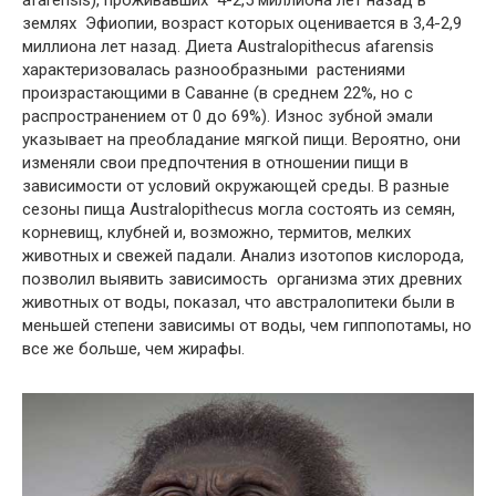
afarensis), проживавших 4-2,5 миллиона лет назад в
землях Эфиопии, возраст которых оценивается в 3,4-2,9
миллиона лет назад. Диета Australopithecus afarensis
характеризовалась разнообразными растениями
произрастающими в Саванне (в среднем 22%, но с
распространением от 0 до 69%). Износ зубной эмали
указывает на преобладание мягкой пищи. Вероятно, они
изменяли свои предпочтения в отношении пищи в
зависимости от условий окружающей среды. В разные
сезоны пища Australopithecus могла состоять из семян,
корневищ, клубней и, возможно, термитов, мелких
животных и свежей падали. Анализ изотопов кислорода,
позволил выявить зависимость организма этих древних
животных от воды, показал, что австралопитеки были в
меньшей степени зависимы от воды, чем гиппопотамы, но
все же больше, чем жирафы.