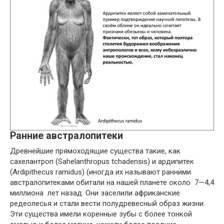
Ранние австралопитеки
Древнейшие прямоходящие существа такие, как
сахелантроп (Sahelanthropus tchadensis) и ардипитек
(Ardipithecus ramidus) (иногда их называют ранними
австралопитеками обитали на нашей планете около 7—4,4
миллиона лет назад. Они заселили африканские
редеолесья и стали вести полудревесный образ жизни.
Эти существа имели коренные зубы с более тонкой