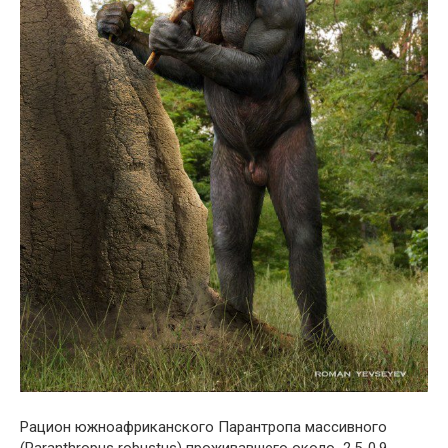
Рацион южноафриканского Парантропа массивного