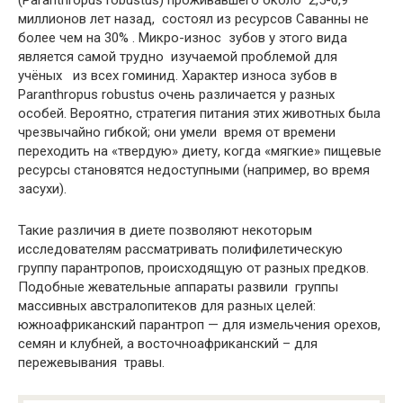
(Paranthropus robustus) проживавшего около 2,5-0,9
миллионов лет назад, состоял из ресурсов Саванны не
более чем на 30% . Микро-износ зубов у этого вида
является самой трудно изучаемой проблемой для
учёных из всех гоминид. Характер износа зубов в
Paranthropus robustus очень различается у разных
особей. Вероятно, стратегия питания этих животных была
чрезвычайно гибкой; они умели время от времени
переходить на «твердую» диету, когда «мягкие» пищевые
ресурсы становятся недоступными (например, во время
засухи).
Такие различия в диете позволяют некоторым
исследователям рассматривать полифилетическую
группу парантропов, происходящую от разных предков.
Подобные жевательные аппараты развили группы
массивных австралопитеков для разных целей:
южноафриканский парантроп — для измельчения орехов,
семян и клубней, а восточноафриканский – для
пережевывания травы.