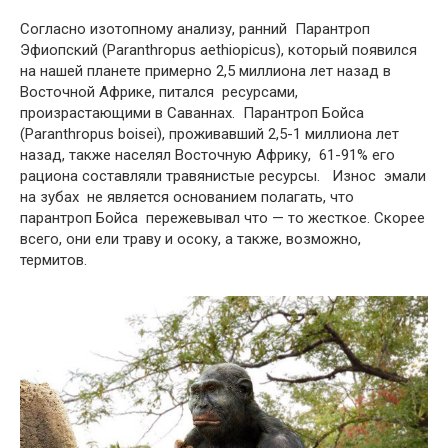
Согласно изотопному анализу, ранний Парантроп
Эфиопский (Paranthropus aethiopicus), который появился
на нашей планете примерно 2,5 миллиона лет назад в
Восточной Африке, питался ресурсами,
произрастающими в Саваннах. Парантроп Бойса
(Paranthropus boisei), проживавший 2,5-1 миллиона лет
назад, также населял Восточную Африку, 61-91% его
рациона составляли травянистые ресурсы. Износ эмали
на зубах не является основанием полагать, что
парантроп Бойса пережевывал что — то жесткое. Скорее
всего, они ели траву и осоку, а также, возможно,
термитов.