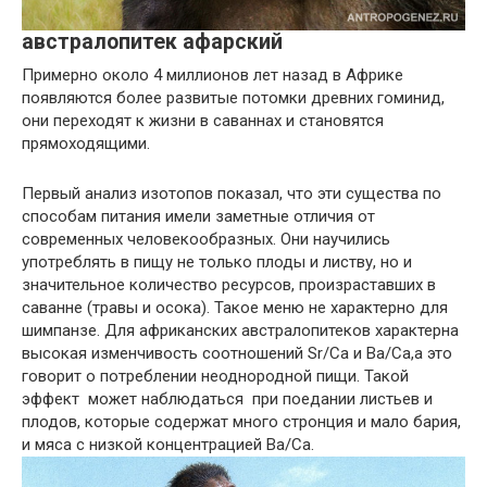
австралопитек афарский
Примерно около 4 миллионов лет назад в Африке
появляются более развитые потомки древних гоминид,
они переходят к жизни в саваннах и становятся
прямоходящими.
Первый анализ изотопов показал, что эти существа по
способам питания имели заметные отличия от
современных человекообразных. Они научились
употреблять в пищу не только плоды и листву, но и
значительное количество ресурсов, произраставших в
саванне (травы и осока). Такое меню не характерно для
шимпанзе. Для африканских австралопитеков характерна
высокая изменчивость соотношений Sr/Ca и Ba/Ca,а это
говорит о потреблении неоднородной пищи. Такой
эффект может наблюдаться при поедании листьев и
плодов, которые содержат много стронция и мало бария,
и мяса с низкой концентрацией Ba/Ca.