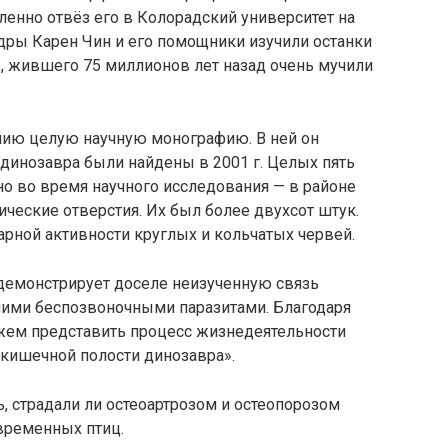
ленно отвёз его в Колорадский университет на
дры Карен Чин и его помощники изучили останки
 , жившего 75 миллионов лет назад очень мучили
нию целую научную монографию. В ней он
о динозавра были найдены в 2001 г. Целых пять
дено во время научного исследования — в районе
еские отверстия. Их был более двухсот штук.
арной активности круглых и кольчатых червей.
демонстрирует доселе неизученную связь
шими беспозвоночными паразитами. Благодаря
ем представить процесс жизнедеятельности
кишечной полости динозавра».
, страдали ли остеоартрозом и остеопорозом
временных птиц.