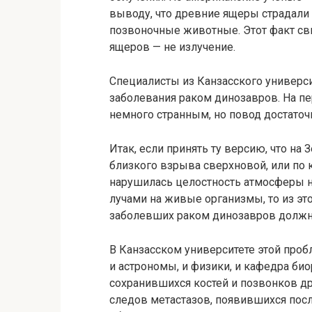
выводу, что древние ящеры страдали 
позвоночные животные. Этот факт сви
ящеров — не излучение.
Специалисты из Канзасского универси
заболевания раком динозавров. На пе
немного странным, но повод достаточ
Итак, если принять ту версию, что на
близкого взрыва сверхновой, или по 
нарушилась целостность атмосферы н
лучами на живые организмы, то из эт
заболевших раком динозавров должно
В Канзасском университете этой про
и астрономы, и физики, и кафедра би
сохранившихся костей и позвонков д
следов метастазов, появившихся посл