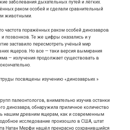
ие заболевания дыхательных путей и лёгких.
ённых раком особей и сделали сравнительный
ми животными.
что частота поражённых раком особей динозавров
 и позвонков. Те же цифры оказались и у
тие заставило пересмотреть учёный мир
них ящеров. Но все — таки версия вымирания
амма — излучения продолжает существовать в
 окончательно.
 труды посвящены изучению «динозаврьих »
групп палеонтологов, внимательно изучив останки
го динозавра, обнаружила приличное количество
нь нашим древним ящерам, как и современным
одобное исследование произошло в США, штат
лта Натан Мерфи нашёл прекрасно сохранившийся