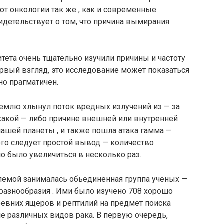
от онкологии так же , как и современные
детельствует о том, что причина вымирания
тета очень тщательно изучили причины и частоту
рвый взгляд, это исследование может показаться
но прагматичен.
 Землю хлынул поток вредных излучений из — за
какой — либо причине внешней или внутренней
ашей планеты , и также пошла атака гамма —
ого следует простой вывод — количество
 было увеличиться в несколько раз.
блемой занималась обьединенная группа учёных —
оразнообразия . Ими было изучено 708 хорошо
ревних ящеров и рептилий на предмет поиска
е различных видов рака. В первую очередь,