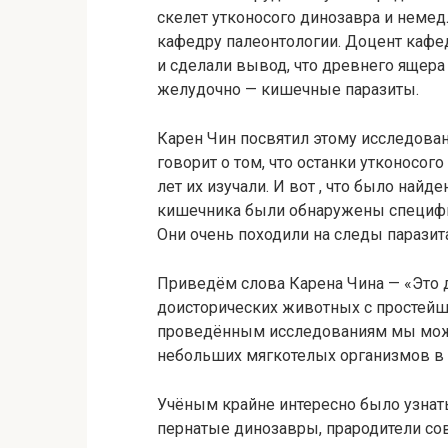
скелет утконосого динозавра и немед
кафедру палеонтологии. Доцент кафе
и сделали вывод, что древнего ящера
желудочно — кишечные паразиты.
Карен Чин посвятил этому исследова
говорит о том, что останки утконосог
лет их изучали. И вот , что было най
кишечника были обнаружены специфич
Они очень походили на следы паразит
Приведём слова Карена Чина — «Это 
доисторических животных с простей
проведённым исследованиям мы мож
небольших мягкотелых организмов в 
Учёным крайне интересно было узнать
пернатые динозавры, прародители со