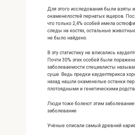
Для этого исследования были взяты 
окаменелостей пернатых ящеров. Пос
что только 2,4% особей имела остеофи
следы на костях, остальные животны
не было найдено.
В эту статистику не вписались кауде
Почти 30% этих особей были поражены
заболеваемости специалисты называ
суше. Ведь предки каудептерикса хор
назад нашли окаменелые останки пе
плотоядными и генетическими родств
Люди тоже болеют этим заболеванием
заболевание
Учёные описали самый древний кари