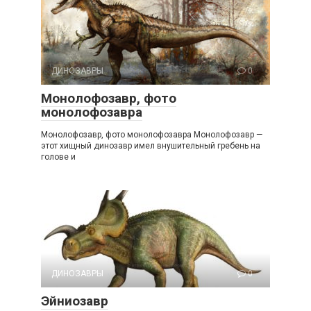
ДИНОЗАВРЫ
0
Монолофозавр, фото
монолофозавра
Монолофозавр, фото монолофозавра Монолофозавр —
этот хищный динозавр имел внушительный гребень на
голове и
ДИНОЗАВРЫ
0
Эйниозавр