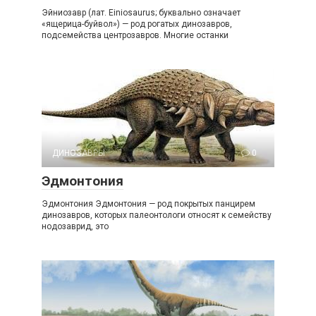
Эйниозавр (лат. Einiosaurus; буквально означает
«ящерица-буйвол») — род рогатых динозавров,
подсемейства центрозавров. Многие останки
ДИНОЗАВРЫ
0
Эдмонтония
Эдмонтония Эдмонтония — род покрытых панцирем
динозавров, которых палеонтологи относят к семейству
нодозаврид, это