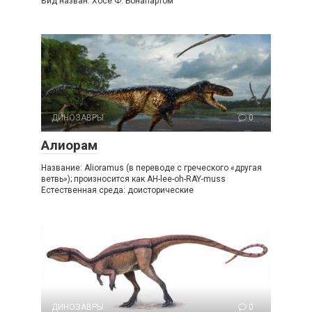
Вид назван: Хосе Ф. Бонапартом
ДИНОЗАВРЫ
0
Алиорам
Название: Alioramus (в переводе с греческого «другая
ветвь»); произносится как AH-lee-oh-RAY-muss
Естественная среда: доисторические
ДИНОЗАВРЫ
0