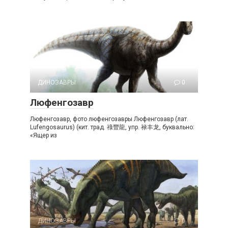
ДИНОЗАВРЫ
0
Люфенгозавр
Люфенгозавр, фото люфенгозавры Люфенгозавр (лат.
Lufengosaurus) (кит. трад. 祿豐龍, упр. 禄丰龙, буквально:
«Ящер из
ДИНОЗАВРЫ
0