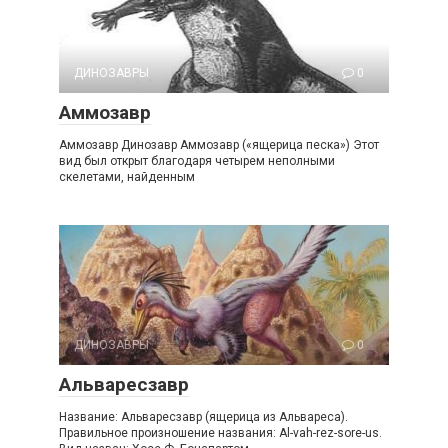
ДИНОЗАВРЫ
0
Аммозавр
Аммозавр Динозавр Аммозавр («ящерица песка») Этот
вид был открыт благодаря четырем неполными
скелетами, найденным
ДИНОЗАВРЫ
0
Альваресзавр
Название: Альваресзавр (ящерица из Альвареса).
Правильное произношение названия: Al-vah-rez-sore-us.