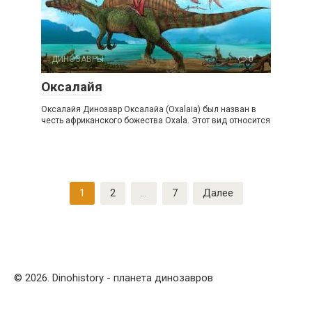
ДИНОЗАВРЫ
0
Оксалайя
Оксалайя Динозавр Оксалайа (Oxalaia) был назван в
честь африканского божества Oxala. Этот вид относится
Навигация
1
2
…
7
Далее
по
записям
© 2026. Dinohistory - планета динозавров