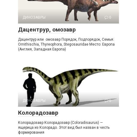
ДИНОЗАВРЫ
0
Дацентрур, омозавр
Дацентрур или омозавр Порядок, Подпорядок, Семья:
Ornithischia, Thyreophora, Stegosauridae Место: Европа
(Англия, Западная Европа)
ДИНОЗАВРЫ
0
Колорадозавр
Колорадозавр Колорадозавр (Coloradisaurus) —
ящерица из Колорадо. Этот вид был назван в честь
формирования