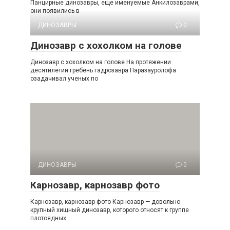
Панцирные динозавры, еще именуемые Анкилозаврами,
они появились в
ДИНОЗАВРЫ
0
Динозавр с хохолком на голове
Динозавр с хохолком на голове На протяжении
десятилетий гребень гадрозавра Паразауролофа
озадачивал ученых по
ДИНОЗАВРЫ
0
Карнозавр, карнозавр фото
Карнозавр, карнозавр фото Карнозавр — довольно
крупный хищный динозавр, которого относят к группе
плотоядных