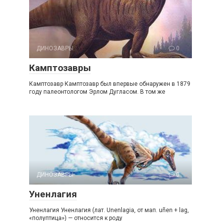
ДИНОЗАВРЫ
0
Камптозавры
Камптозавр Камптозавр был впервые обнаружен в 1879
году палеонтологом Эрлом Дугласом. В том же
ДИНОЗАВРЫ
0
Уненлагия
Уненлагия Уненлагия (лат. Unenlagia, от мап. uñen + lag,
«полуптица») — относится к роду