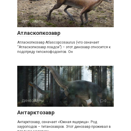
ДИНОЗАВРЫ
0
Атласкопкозавр
Атласкопкозавр Atlascopcosaurus (что означает
“Атласкопкозавр лоадси”) – этот динозавр относится к
подотряду гипсилофодонтов. Он
ДИНОЗАВРЫ
0
Антарктозавр
Антарктозавр, означает «Южная ящерица». Род
зауроподов – титанозавров. Этот динозавр проживал в