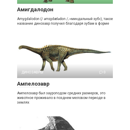
Амигдалодон
Amygdalodon (/ əmɪɡdælədɒn /; «миндальный зуб»), такое
название динозавр получил благодаря зубам в форме
ДИНОЗАВРЫ
0
Ампелозавр
Ампелозавр был зауроподом средних размеров, это
животное проживало в позднем меловом периоде в
землях