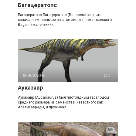
Багацератопс
Багацератопс Багацератопс (Bagaceratops), что
означает «маленькое рогатое лицо» ( с монгольского
Baga = «маленький»;
ДИНОЗАВРЫ
0
Ауказавр
Ауказавр (Aucasaurus) был плотоядным тераподом
среднего размера из семейства, известного как
Абелизавриды, и проживал