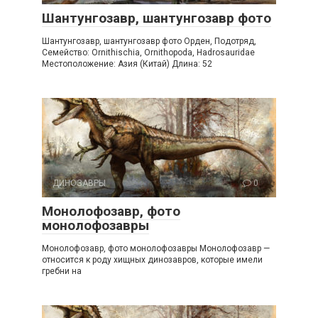
Шантунгозавр, шантунгозавр фото
Шантунгозавр, шантунгозавр фото Орден, Подотряд,
Семейство: Ornithischia, Ornithopoda, Hadrosauridae
Местоположение: Азия (Китай) Длина: 52
ДИНОЗАВРЫ
0
Монолофозавр, фото
монолофозавры
Монолофозавр, фото монолофозавры Монолофозавр —
относится к роду хищных динозавров, которые имели
гребни на