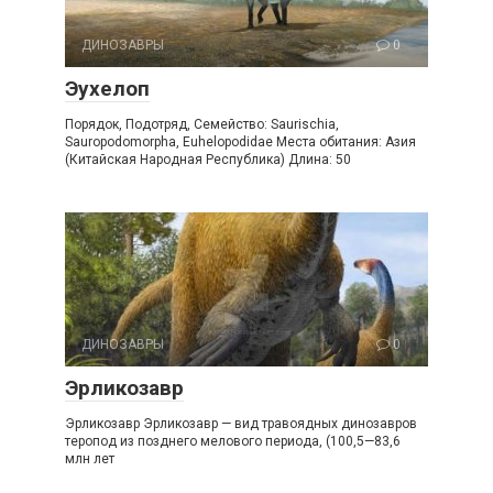
ДИНОЗАВРЫ
0
Эухелоп
Порядок, Подотряд, Семейство: Saurischia,
Sauropodomorpha, Euhelopodidae Места обитания: Азия
(Китайская Народная Республика) Длина: 50
ДИНОЗАВРЫ
0
Эрликозавр
Эрликозавр Эрликозавр — вид травоядных динозавров
теропод из позднего мелового периода, (100,5—83,6
млн лет