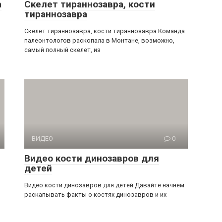
а
Скелет тираннозавра, кости
тираннозавра
Скелет тираннозавра, кости тираннозавра Команда
палеонтологов раскопала в Монтане, возможно,
самый полный скелет, из
ВИДЕО
0
Видео кости динозавров для
детей
Видео кости динозавров для детей Давайте начнем
раскапывать факты о костях динозавров и их