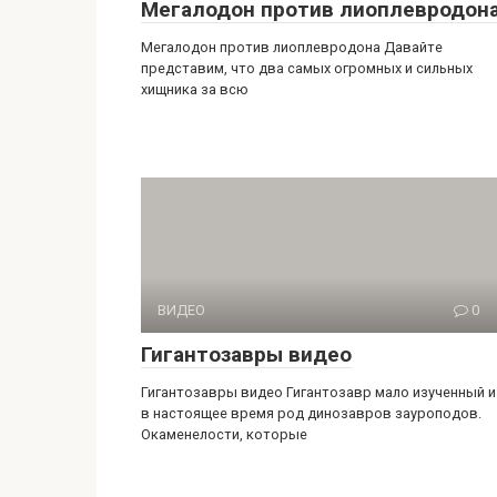
Мегалодон против лиоплевродон
Мегалодон против лиоплевродона Давайте
представим, что два самых огромных и сильных
хищника за всю
ВИДЕО
0
Гигантозавры видео
Гигантозавры видео Гигантозавр мало изученный и
в настоящее время род динозавров зауроподов.
Окаменелости, которые