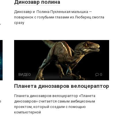
Динозавр полина
Динозавр и Полина Пухленькая малышка —
поваренок с голубыми глазами из Люберец смогла
сразу
,
ВИДЕО
0
Планета динозавров велоцераптор
Планета динозавров велоцераптор «Планета
е
динозавров» считается самым амбициозным
проектом, который создали с помощью
компьютерной