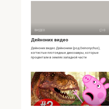
ВИДЕО
0
Дейноних видео
Дейноних видео Дейнонихи (род Deinonychus),
когтистые плотоядные динозавры, которые
процветали в землях западной части
ВИДЕО
0