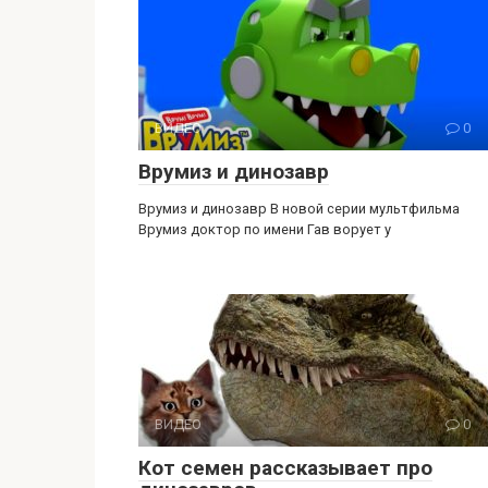
ВИДЕО
0
Врумиз и динозавр
Врумиз и динозавр В новой серии мультфильма
Врумиз доктор по имени Гав ворует у
ВИДЕО
0
Кот семен рассказывает про