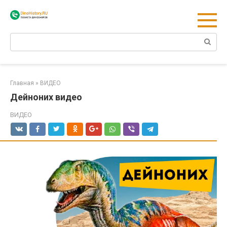
Перейти
к
контенту
Поиск:
Главная
»
ВИДЕО
Дейноних видео
ВИДЕО