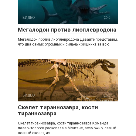
ВИДЕО
0
Мегалодон против лиоплевродона
Мегалодон против лиоплевродона Давайте представим,
что два самых огромных и сильных хищника за всю
ВИДЕО
0
Скелет тираннозавра, кости
тираннозавра
Скелет тираннозавра, кости тираннозавра Команда
палеонтологов раскопала в Монтане, возможно, самый
полный скелет, из