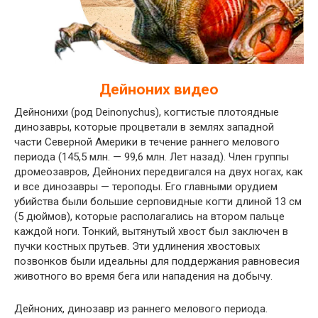
Дейноних видео
Дейнонихи (род Deinonychus), когтистые плотоядные
динозавры, которые процветали в землях западной
части Северной Америки в течение раннего мелового
периода (145,5 млн. — 99,6 млн. Лет назад). Член группы
дромеозавров, Дейноних передвигался на двух ногах, как
и все динозавры — тероподы. Его главными орудием
убийства были большие серповидные когти длиной 13 см
(5 дюймов), которые располагались на втором пальце
каждой ноги. Тонкий, вытянутый хвост был заключен в
пучки костных прутьев. Эти удлинения хвостовых
позвонков были идеальны для поддержания равновесия
животного во время бега или нападения на добычу.
Дейноних, динозавр из раннего мелового периода.