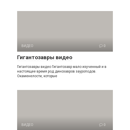
ВИДЕО
0
Гигантозавры видео
Гигантозавры видео Гигантозавр мало изученный и в
настоящее время род динозавров зауроподов.
Окаменелости, которые
ВИДЕО
0