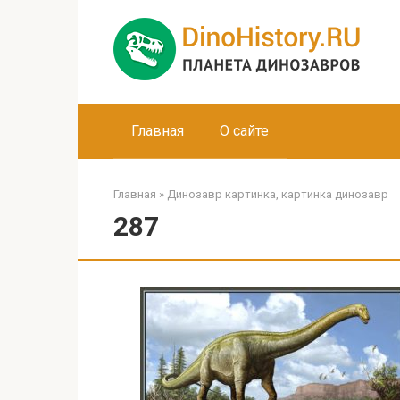
Перейти
к
контенту
Главная
О сайте
Главная
»
Динозавр картинка, картинка динозавр
287