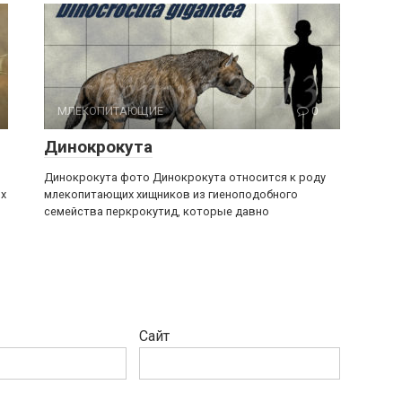
МЛЕКОПИТАЮЩИЕ
0
Динокрокута
Динокрокута фото Динокрокута относится к роду
ых
млекопитающих хищников из гиеноподобного
семейства перкрокутид, которые давно
Сайт