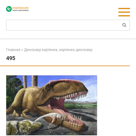
Перейти
к
контенту
Поиск:
Главная
»
Динозавр картинка, картинка динозавр
495