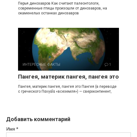
Перья динозавров Как считают палеонтологи,
современные птицы произошли от динозавров, на
окаменелых останках динозавров
ИНТЕРЕСНЫЕ ФАКТЫ
1
Пангея, материк пангея, пангея это
Пангея, материк пангея, пангея это Пангея (в переводе
с греческого Πανγαῖα «всеземля») — сверхконтинент,
Добавить комментарий
Имя
*