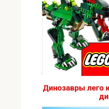
Динозавры лего к
ди