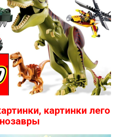
артинки, картинки лего
нозавры