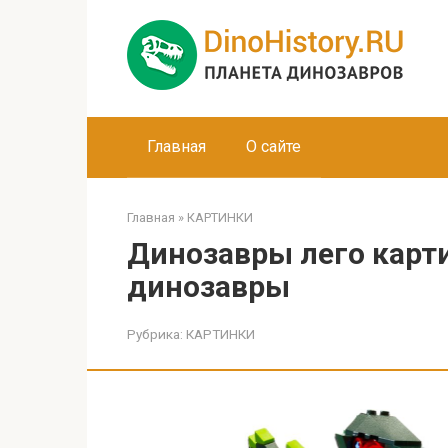
Перейти
к
контенту
Главная
О сайте
Главная
»
КАРТИНКИ
Динозавры лего карти
динозавры
Рубрика:
КАРТИНКИ