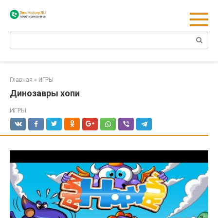
Перейти
к
контенту
Поиск:
Главная
»
ИГРЫ
Динозавры хопи
ИГРЫ