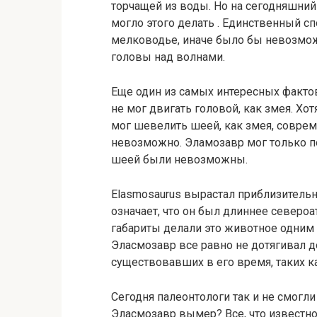
торчащей из воды. Но на сегодняшни
могло этого делать . Единственный сп
мелководье, иначе было бы невозмож
головы над волнами.
Еще один из самых интересных фактов
не мог двигать головой, как змея. Хо
мог шевелить шеей, как змея, соврем
невозможно. Эламозавр мог только 
шеей были невозможны.
Elasmosaurus вырастал приблизительно
означает, что он был длиннее североат
габариты делали это животное одним 
Эласмозавр все равно не дотягивал д
существовавших в его время, таких к
Сегодня палеонтологи так и не смогли
Эласмозавр вымер? Все, что известно