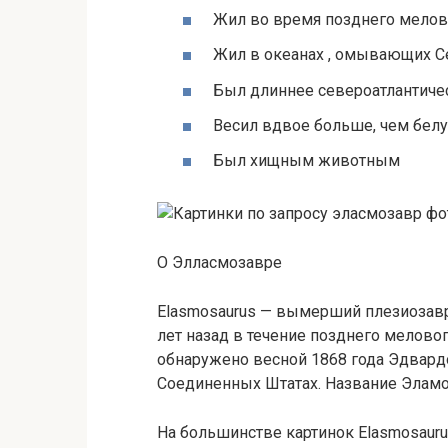
Жил во время позднего мелов
Жил в океанах , омывающих 
Был длиннее североатлантиче
Весил вдвое больше, чем белу
Был хищным животным
О Элласмозавре
Elasmosaurus — вымерший плезиозавр
лет назад в течение позднего мелово
обнаружено весной 1868 года Эдвард
Соединенных Штатах. Название Эламо
На большинстве картинок Elasmosaurus