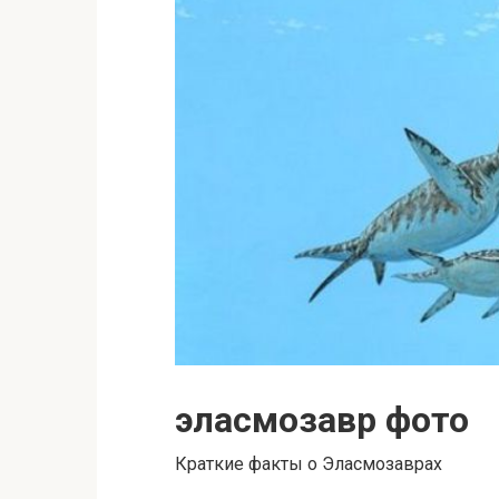
эласмозавр фото
Краткие факты о Эласмозаврах