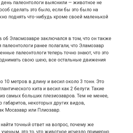
й день палеонтологи выяснили — животное не
особ сделать это было, если бы это было на
но поднять что-нибудь кроме своей маленькой
 об Эласмозавре заключался в том, что он также
тя палеонтологи ранее полагали, что Эламозавр
енные палеонтологи теперь точно знают, что это
поднимать свою шею, все остальные движения
 10 метров в длину и весил около 3 тонн. Это
лантического кита и весил как 2 белуги. Такие
из самых больших плезиозавров. Тем не менее,
о габаритов, некоторых других видов,
ак Мосазавр или Плиозавр.
 найти точный ответ на вопрос, почему же
 ученым, это то, что животное исчезло примерно