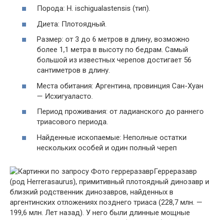
Порода: H. ischigualastensis (тип).
Диета: Плотоядный.
Размер: от 3 до 6 метров в длину, возможно
более 1,1 метра в высоту по бедрам. Самый
большой из известных черепов достигает 56
сантиметров в длину.
Места обитания: Аргентина, провинция Сан-Хуан
— Исхигуаласто.
Период проживания: от ладианского до раннего
триасового периода.
Найденные ископаемые: Неполные остатки
нескольких особей и один полный череп
Герреразавр
(род Herrerasaurus), примитивный плотоядный динозавр и
близкий родственник динозавров, найденных в
аргентинских отложениях позднего триаса (228,7 млн. —
199,6 млн. Лет назад). У него были длинные мощные