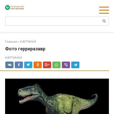
Перейти
к
контенту
Поиск:
Главная
»
КАРТИНКИ
Фото герреразавр
КАРТИНКИ