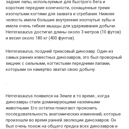
задние лапы, используемые для быстрого бега и
короткие передние конечности, оснащенные тремя
изогнутыми когтями для захвата и сгребания. Нижняя
челюсть имела большие внутренние изогнутые зубы и
имела очень гибкие мышцы для удерживания добычи.
Herrerasaurus достигал длины около 3 метров (10 футов)
и весил около 180 кг (400 фунтов).
Herrerasaurus, поздний триасовый динозавр. Один из
самых ранних известных динозавров, это был проворный
хищник с сильными, когтистыми передними лапами,
которыми он намертво хватал свою добычу.
.
Herrerasaurus появился на Земле в то время , когда
динозавры стали доминирующими наземными
животными. Его остатки помогают прояснить
последовательность анатомических изменений, которые
произошли во время ранней эволюции динозавров. Он
был очень похож на общего предка всех динозавров и