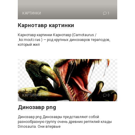
КАРТИНКИ
1
Карнотавр картинки
Карнотавр картинки Карнотавр (Carnotaurus /
ˌkɑːrnoʊtɔːrəs ) — род крупных динозавров тераподов,
который жил
КАРТИНКИ
0
Динозавр png
Динозавр png Динозавры представляют собой
разнообразную группу очень древних рептилий клады
Dinosauria. Они впервые