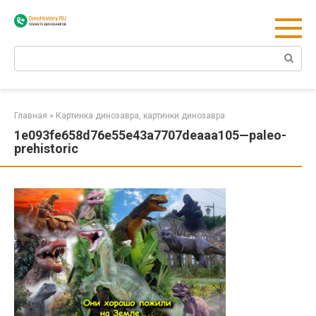
Перейти
к
контенту
Поиск:
Главная
»
Картинка динозавра, картинки динозавра
1e093fe658d76e55e43a7707deaaa105—paleo-
prehistoric