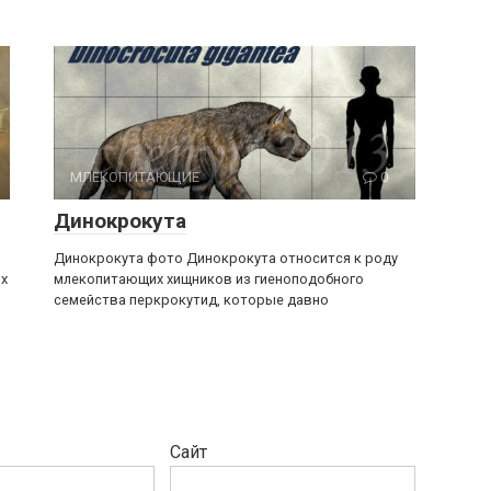
МЛЕКОПИТАЮЩИЕ
0
Динокрокута
Динокрокута фото Динокрокута относится к роду
ых
млекопитающих хищников из гиеноподобного
семейства перкрокутид, которые давно
Сайт