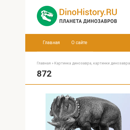
Перейти
к
контенту
Главная
О сайте
Главная
»
Картинка динозавра, картинки динозавра
872