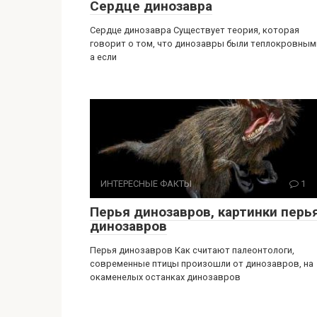
Сердце динозавра
Сердце динозавра Существует теория, которая
говорит о том, что динозавры были теплокровным
а если
ИНТЕРЕСНЫЕ ФАКТЫ
1
Перья динозавров, картинки перь
динозавров
Перья динозавров Как считают палеонтологи,
современные птицы произошли от динозавров, на
окаменелых останках динозавров