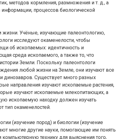
ик, методов кормления, размножения и т. д., а
й информации, процессов биологической
и жизни. Учёные, изучающие палеонтологию,
ологи исследуют окаменелости, чтобы
ещи об ископаемых: идентичность и
ая среда ископаемого, а также то, что
истории Земли. Поскольку палеонтологи
ждения любой жизни на Земле, они изучают все
ти динозавров. Существует много разных
орые направления изучают ископаемые растения,
торые изучают ископаемые млекопитающих, а
дую ископаемую находку должен изучать
т тип окаменелостей.
огии (изучение пород) и биологии (изучение
ают многие другие науки, помогающие им понять
и компьютерную технику для выяснения того,