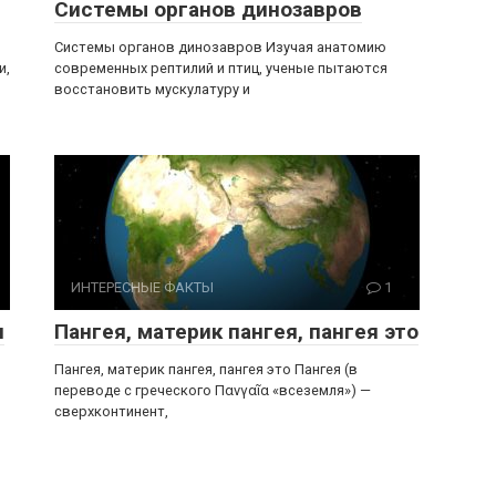
Системы органов динозавров
Системы органов динозавров Изучая анатомию
и,
современных рептилий и птиц, ученые пытаются
восстановить мускулатуру и
ИНТЕРЕСНЫЕ ФАКТЫ
1
я
Пангея, материк пангея, пангея это
Пангея, материк пангея, пангея это Пангея (в
переводе с греческого Πανγαῖα «всеземля») —
сверхконтинент,