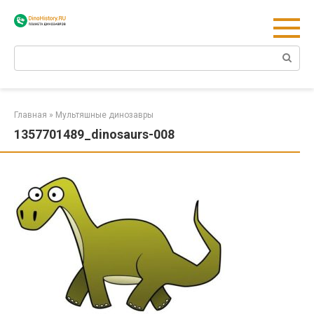
Перейти
к
контенту
Поиск:
Главная
»
Мультяшные динозавры
1357701489_dinosaurs-008