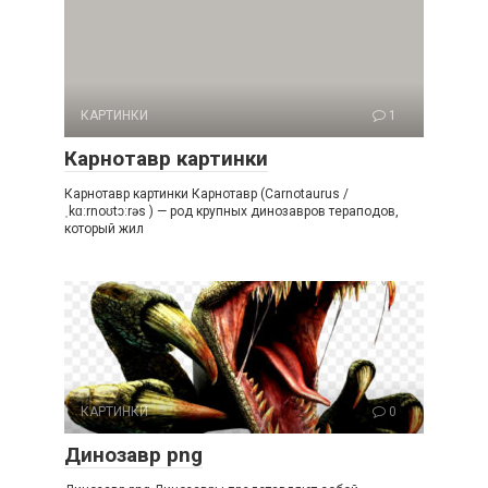
КАРТИНКИ
1
Карнотавр картинки
Карнотавр картинки Карнотавр (Carnotaurus /
ˌkɑːrnoʊtɔːrəs ) — род крупных динозавров тераподов,
который жил
КАРТИНКИ
0
Динозавр png