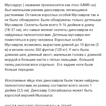
Муссаурус ( название произносится как moo-SAWR-us)
был маленьким ранним динозавром, питающимся
растениями. Останков взрослых особей Мусзавров так и
не было обнаружено. Были обнаружены только детеныши
Мусзавров. Скелеты были всего 9-16 дюймов в длину
(18-37 см); это самые мелкие скелеты динозавров из
найденных палеонтологами. Детеныш мусзавра мог
поместиться в руку человека. Взрослые особи
Мусзавров, возможно, вырастали длиной до 10 футов (3
м) и весили около 260 фунтов (120 кг). У него была
длинная шея, длинный хвост, маленькая голова с длинной
мордой и большие кисти с пятью пальцами , большой
палец располагался отдельно . Его задние ноги были
больше передних.
Ископаемые яйца этих динозавров были также найдены
палеонтологами; их размер составлял всего около 1
дюйма (2,5 см). Динозавр Coloradisaurus может быть
взрослой версией Mussaurus.