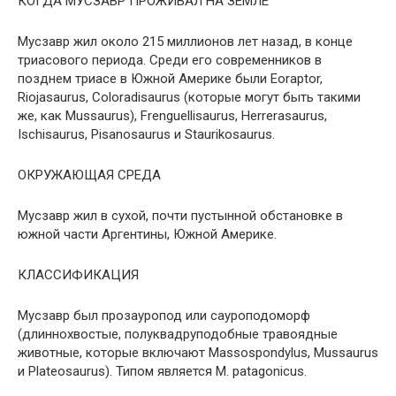
КОГДА МУСЗАВР ПРОЖИВАЛ НА ЗЕМЛЕ
Мусзавр жил около 215 миллионов лет назад, в конце
триасового периода. Среди его современников в
позднем триасе в Южной Америке были Eoraptor,
Riojasaurus, Coloradisaurus (которые могут быть такими
же, как Mussaurus), Frenguellisaurus, Herrerasaurus,
Ischisaurus, Pisanosaurus и Staurikosaurus.
ОКРУЖАЮЩАЯ СРЕДА
Мусзавр жил в сухой, почти пустынной обстановке в
южной части Аргентины, Южной Америке.
КЛАССИФИКАЦИЯ
Мусзавр был прозауропод или сауроподоморф
(длиннохвостые, полуквадруподобные травоядные
животные, которые включают Massospondylus, Mussaurus
и Plateosaurus). Типом является M. patagonicus.