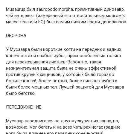
Musaurus был sauropodomorpha, примитивный динозавр,
чей интеллект (измеренный его относительным мозгом к
массе тела или EQ) был самым низким среди динозавров.
ОБОРОНА
У Мусзавра были короткие когти на передних и задних
конечностях и слабые зубы , приспособленные только
для пережевывания листьев. Вероятно, такая
незначительная защита была не очень эффективной
против крупных хищников, у которых было гораздо
больше когтей, более острых, более сильных зубов и
были более мощных тел. Лучшей защитой для Мусзавра
было бегство.
ПЕРЕДВИЖЕНИЕ
Мусзавр передвигался на двух мускулистых лапах, но,
возможно, мог бегать и на всех четырех ногах (задние
ноги были длиннее его передних конечностей).