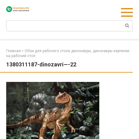
Перейти
к
контенту
Поиск:
Главная
»
Обои для рабочего стола динозавры, динозавры картинки
на рабочий стол
1380311187-dinozavri—-22