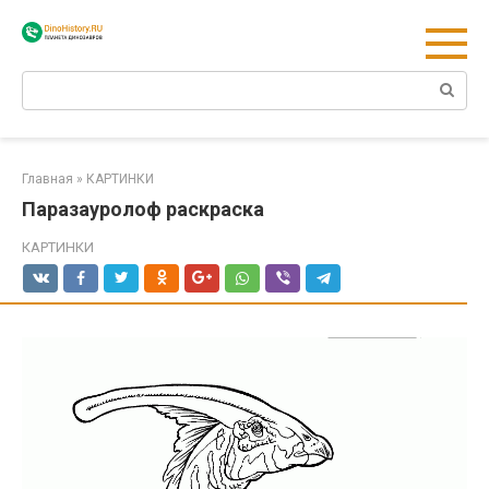
Перейти
к
контенту
Поиск:
Главная
»
КАРТИНКИ
Паразауролоф раскраска
КАРТИНКИ