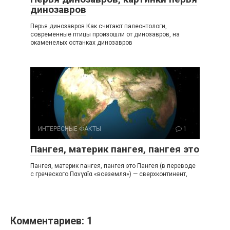
динозавров
Перья динозавров Как считают палеонтологи,
современные птицы произошли от динозавров, на
окаменелых останках динозавров
ИНТЕРЕСНЫЕ ФАКТЫ
1
Пангея, материк пангея, пангея это
Пангея, материк пангея, пангея это Пангея (в переводе
с греческого Πανγαῖα «всеземля») — сверхконтинент,
Комментариев: 1