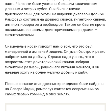
пасть. Челюсти были усажены большим количеством
длинных и острых зубов. Они были отлично
приспособлены для охоты на широкий диапазон добычи.
Рамфозух охотился на древних слонов, гигантских свиней,
антилоп, носорогов и верблюдов. Так же он был не прочь
полакомиться нашими доисторическими предками —
гигантопитеками.
Окаменелые кости говорят нам о том, что это был
маневренный и активный хищник. Он умел быстро и резко
наброситься на добычу. Однако надо учесть, что с
возрастом этот доисторический гавиал набирал
гигантские размеры, рацион его питания менялся, и он
начинал охоту на более мелкую добычу и рыбу.
Первые останки этих древних крокодилов были найдены
на Севере Индии, рамфозух считается современником
самых первых гоминид в этих землях.