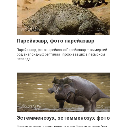
АРХОЗАВРЫ
0
Парейазавр, фото парейазавр
Парейазавр, фото парейазавр Парейазавр — вымерший
род анапсидных рептилий , проживавших в пермском
периоде.
АРХОЗАВРЫ
0
Эстемменозух, эстемменозух фото
Эстемменозух, эстемменозух фото Эстемменозух (лат.