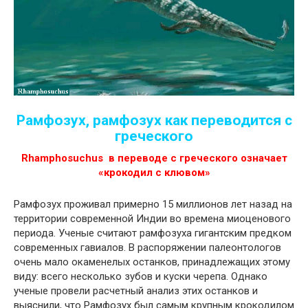
Рамфозух, рамфозух как переводится с
греческого
Rhamphosuchus в переводе с греческого означает
«крокодил с клювом»
Рамфозух проживал примерно 15 миллионов лет назад на
территории современной Индии во времена миоценового
периода. Ученые считают рамфозуха гигантским предком
современных гавиалов. В распоряжении палеонтологов
очень мало окаменелых останков, принадлежащих этому
виду: всего несколько зубов и куски черепа. Однако
ученые провели расчетный анализ этих останков и
выяснили, что Рамфозух был самым крупным крокодилом