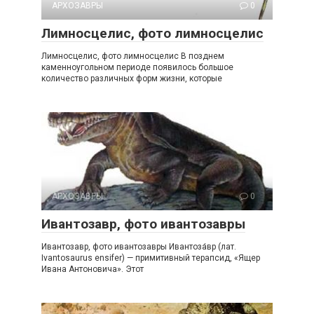
АРХОЗАВРЫ
0
Лимносцелис, фото лимносцелис
Лимносцелис, фото лимносцелис В позднем
каменноугольном периоде появилось большое
количество различных форм жизни, которые
АРХОЗАВРЫ
0
Ивантозавр, фото ивантозавры
Ивантозавр, фото ивантозавры Ивантоза́вр (лат.
Ivantosaurus ensifer) — примитивный терапсид, «Ящер
Ивана Антоновича». Этот