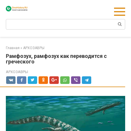
Перейти
к
контенту
Поиск:
Главная
»
АРХОЗАВРЫ
Рамфозух, рамфозух как переводится с
греческого
АРХОЗАВРЫ