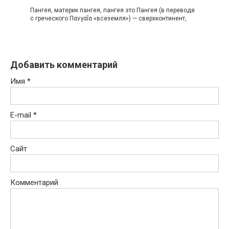
Пангея, материк пангея, пангея это Пангея (в переводе
с греческого Πανγαῖα «всеземля») — сверхконтинент,
Добавить комментарий
Имя
*
E-mail
*
Сайт
Комментарий