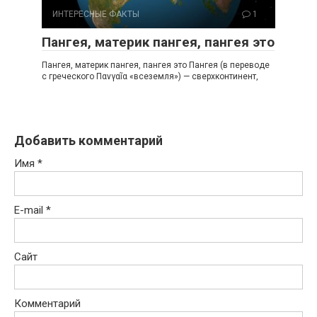
ИНТЕРЕСНЫЕ ФАКТЫ
1
Пангея, материк пангея, пангея это
Пангея, материк пангея, пангея это Пангея (в переводе
с греческого Πανγαῖα «всеземля») — сверхконтинент,
Добавить комментарий
Имя
*
E-mail
*
Сайт
Комментарий