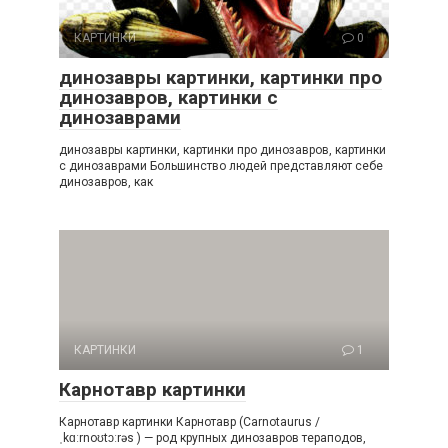
КАРТИНКИ
0
динозавры картинки, картинки про
динозавров, картинки с
динозаврами
динозавры картинки, картинки про динозавров, картинки
с динозаврами Большинство людей представляют себе
динозавров, как
КАРТИНКИ
1
Карнотавр картинки
Карнотавр картинки Карнотавр (Carnotaurus /
ˌkɑːrnoʊtɔːrəs ) — род крупных динозавров тераподов,