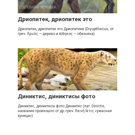
ДРЕВНИЙ ЧЕЛОВЕК
1
Дриопитек, дриопитек это
Дриопитек, дриопитек это Дриопитеки (Dryopithecus, от
греч. δρυός — дерево и πίθηκος — обезьяна)
МЛЕКОПИТАЮЩИЕ
0
Диниктис, диниктисы фото
Диниктис, диниктисы фото Диниктис (лат. Dinictis,
название произошло от др.-греч. δεινή ἴκτις «ужасная
куница»).