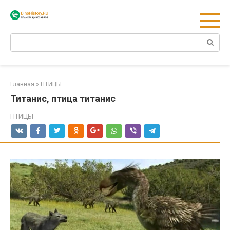
Перейти
к
контенту
Поиск:
Главная
»
ПТИЦЫ
Титанис, птица титанис
ПТИЦЫ