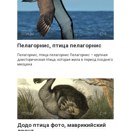
ПТИЦЫ
0
Пелагорнис, птица пелагорнис
Пелагорнис, птица пелагорнис Пелагорнис — крупная
доисторическая птица, которая жила в период позднего
миоцена
ПТИЦЫ
0
Додо птица фото, маврикийский
дронт