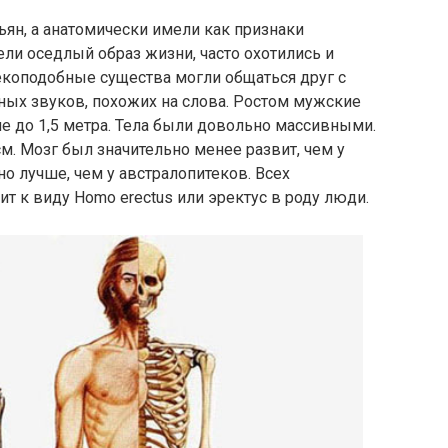
ян, а анатомически имели как признаки
вели оседлый образ жизни, часто охотились и
екоподобные существа могли общаться друг с
ых звуков, похожих на слова. Ростом мужские
ие до 1,5 метра. Тела были довольно массивными.
м. Мозг был значительно менее развит, чем у
о лучше, чем у австралопитеков. Всех
т к виду Homo erectus или эректус в роду люди.