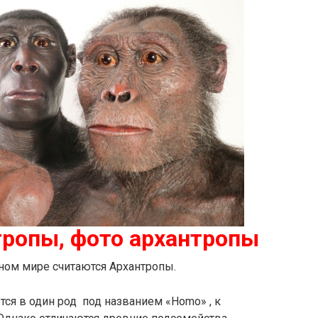
тропы, фото архантропы
ом мире считаются Архантропы.
ся в один род под названием «Homo» , к