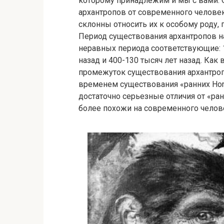
которому принадлежим и мы с вами. 
архантропов от современного человек
склонны относить их к особому роду, 
Период существования архантропов на
неравных периода соответствующие: 1
назад и 400-130 тысяч лет назад. Ка
промежуток существования архантро
временем существования «ранних Ho
достаточно серьезные отличия от «ра
более похожи на современного челов