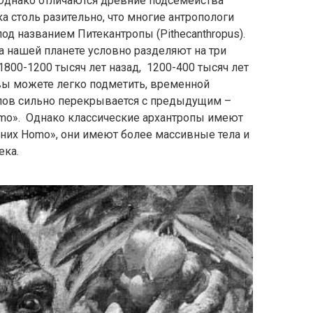
Однако отличаются древние подсемейства
а столь разительно, что многие антропологи
под названием Питекантропы (Pithecanthropus).
 нашей планете условно разделяют на три
800-1200 тысяч лет назад, 1200-400 тысяч лет
к вы можете легко подметить, временной
пов сильно перекрывается с предыдущим –
mo». Однако классические архантропы имеют
нних Homo», они имеют более массивные тела и
ека.