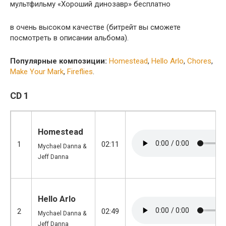
мультфильму «Хороший динозавр» бесплатно
в очень высоком качестве (битрейт вы сможете
посмотреть в описании альбома).
Популярные композиции:
Homestead
,
Hello Arlo
,
Chores
,
Make Your Mark
,
Fireflies
.
CD 1
Homestead
1
02:11
Mychael Danna &
Jeff Danna
Hello Arlo
2
02:49
Mychael Danna &
Jeff Danna