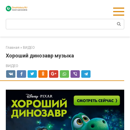
Перейти
к
контенту
Поиск:
Главная
»
ВИДЕО
Хороший динозавр музыка
ВИДЕО