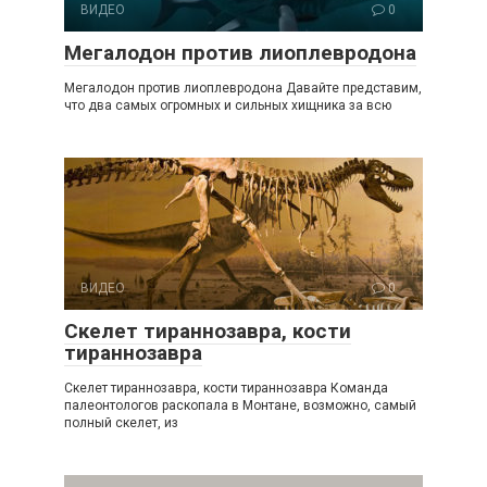
ВИДЕО
0
Мегалодон против лиоплевродона
Мегалодон против лиоплевродона Давайте представим,
что два самых огромных и сильных хищника за всю
ВИДЕО
0
Скелет тираннозавра, кости
тираннозавра
Скелет тираннозавра, кости тираннозавра Команда
палеонтологов раскопала в Монтане, возможно, самый
полный скелет, из