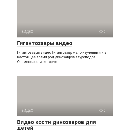
ВИДЕО
0
Гигантозавры видео
Гигантозавры видео Гигантозавр мало изученный и в
настоящее время род динозавров зауроподов.
Окаменелости, которые
ВИДЕО
0
Видео кости динозавров для
детей