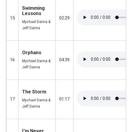
Swimming
Lessons
15
02:29
Mychael Danna &
Jeff Danna
Orphans
16
04:39
Mychael Danna &
Jeff Danna
The Storm
17
01:17
Mychael Danna &
Jeff Danna
I’m Never