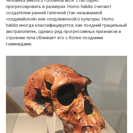
человека умелого головной мозг стал бурно
прогрессировать в размерах. Homo habilis считают
создателем ранней галечной (так называемой
«олдувайской» или «олдованской») культуры. Homo
habilis иногда классифицируется, как поздний грацильный
австралопитек, однако ряд прогрессивных признаков в
строении тела сближает его с более поздними
гоминидами.