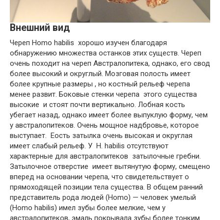
Внешний вид
Череп Homo habilis хорошо изучен благодаря
обнаружению множества останков этих существ. Череп
очень походит на череп Австралопитека, однако, его свод
более высокий и округлый. Мозговая полость имеет
более крупные размеры , но костный рельеф черепа
менее развит. Боковые стенки черепа этого существа
высокие и стоят почти вертикально. Лобная кость
убегает назад, однако имеет более выпуклую форму, чем
у австралопитеков. Очень мощное надбровье, которое
выступает. Еость затылка очень высокая и округлая
имеет слабый рельеф. У H. habilis отсутствуют
характерные для австралопитеков затылочные гребни.
Затылочное отверстие имеет вытянутую форму, смещено
вперед на основании черепа, что свидетельствует о
прямоходящей позиции тела существа. В общем ранний
представитель рода людей (Homo) — человек умелый
(Homo habilis) имел зубы более мелкие, чем у
австралопитеков, эмаль покрывала зубы более тонким