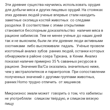
Эти древние существа научились использовать орудия
для добычи мяса и других пищевых орудий. На стоянках
этих древних людей ученые впервые стали находить
заметные скопища костей животных со следами
разделки. В соответствии с этими открытиями
становится бесспорным доказательство наличия мяса в
рационе хабилисов. Тем не менее учёные до наших дней
так и не выяснили, были ли эти древние люди активными
охотниками либо выслеживали падаль. Учёные провели
изотопный анализ зубов ранних людей, останки которых
обнаружили в районе озера Туркана, в Кении. Анализ
показал наличие примерно 35 % саванных ресурсов в
рационе. Значения Ba/Ca оказались значительно ниже,
чем у австралопитеков и парантропов. При сопоставлении
полученных значений с другими группами животных,
ранних Homo трудно отличить от хищников.
Микроизнос эмали может говорить о том, что хабилисы
не употребляли слишком твёрдую, и слишком вязкую
пищу