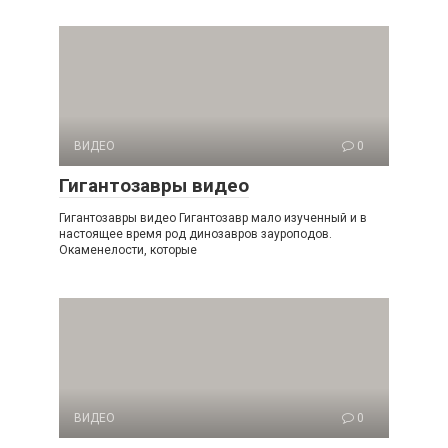
ВИДЕО
0
Гигантозавры видео
Гигантозавры видео Гигантозавр мало изученный и в
настоящее время род динозавров зауроподов.
Окаменелости, которые
ВИДЕО
0