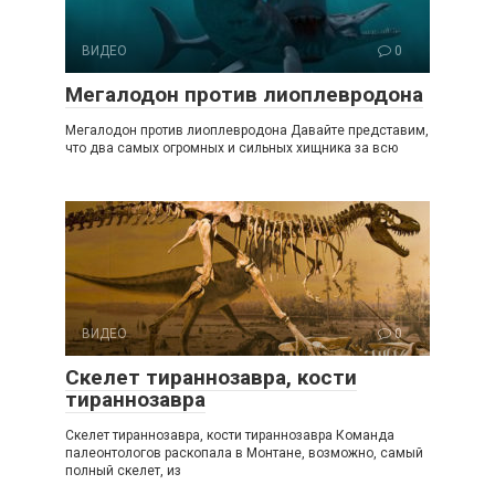
ВИДЕО
0
Мегалодон против лиоплевродона
Мегалодон против лиоплевродона Давайте представим,
что два самых огромных и сильных хищника за всю
ВИДЕО
0
Скелет тираннозавра, кости
тираннозавра
Скелет тираннозавра, кости тираннозавра Команда
палеонтологов раскопала в Монтане, возможно, самый
полный скелет, из