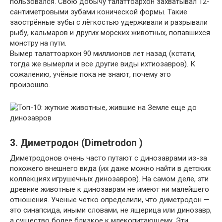
пользовался. Свою добычу талаттоархон захватывал 12-
сантиметровыми зубами конической формы. Такие
заострённые зубы с лёгкостью удерживали и разрывали
рыбу, кальмаров и других морских животных, попавшихся
монстру на пути.
Вымер талаттоархон 90 миллионов лет назад (кстати,
тогда же вымерли и все другие виды ихтиозавров). К
сожалению, учёные пока не знают, почему это
произошло.
3. Диметродон (Dimetrodon )
Диметродонов очень часто путают с динозаврами из-за
похожего внешнего вида (их даже можно найти в детских
коллекциях игрушечных динозавров). На самом деле, эти
древние животные к динозаврам не имеют ни малейшего
отношения. Учёные чётко определили, что диметродон —
это синапсида, иными словами, не ящерица или динозавр,
а существо более близкое к млекопитающему. Эти