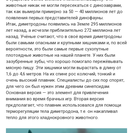
животные никак не могли пересекаться с динозаврами,
так как вымерли примерно за 50 — 40 миллионов лет до
появления первых представителей динофауны.
Итак, диметродоны появились на Земле 295 миллионов
лет назад, а исчезли приблизительно 272 миллиона лет
назад. Учёные считают, что в своё время диметродоны
были самыми опасными и крупными хищниками и, по всей
вероятности, это были самые первые сухопутные
плотоядные животные на нашей планете. У них были
зазубренные зубы, что хорошо помогало пережёвывать
мясную пищу. Эти хищники могли вырастать в длину от
1,6 до 4,6 метров. На их спине рос колючий, тонкий и
очень высокий плавник. Специалисты до сих пор спорят,
для чего он был нужен этим древним синепсидам.
Основная версия — это элемент для привлечения
внимания во время брачных игр. Вторая версия
пркдполагает, что плавник использовался для помощи
терморегуляции тела диметродона, т.е. он накапливал
тепло для этого хладнокровного животного.