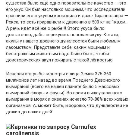
существа было ещё одно поразительное качество — это
его укус. Он был настолько мощным, что исследователи
сравнили его с укусом крокодила и даже Тираннозавра —
Рекса, то есть приравняли к давлению в 500 кг на 1кв.см.
А речь идёт всё же о рыбе!!! Этого укуса было
достаточно, дабы перекусить пополам акулу. Кстати,
акулы у нашего древнего дунклеостея были любимым
лакомством. Представьте себе, каким мощным и
бесстрашным животным надо было быть, чтобы
доисторических акул пожирать с такой лёгкостью.
Исчезли эти рыбы-монстры с лица Земли 375-360
миллионов лет назад во время Позднего Девонского
вымирания (всего на нашей планете было 5 массовых
вымираний флоры и фауны). Во время вышеуказанного
вымирания в морях и океанах исчезло 78-88% всех живых
организмов. А, может быть, и хорошо, что дунклеостей не
дожил до наших дней.