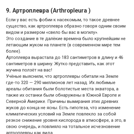
9. Артроплевра (Arthropleura )
Если у вас есть фобии к насекомым, то такое древнее
существо, как артроплевра образно говоря одним своим
видом и размером «свело бы вас в могилу».
Это создание в те далёкие времена было крупнейшим не
летающим жуком на планете (в современном мире тем
более).
Артоплевра вырастала до 183 сантиметров в длину и 46
сантиметров в ширину. Жутко представить, как этот
жучина ползёт на вас!
Учёные выяснили, что артроплевры обитали на Земле
где-то 320 — 290 миллионов лет назад. Их любимые
ареалы обитания были болотистые места экватора, а
также их останки были обнаружены в Южной Европе и
Северной Америке. Причины вымирания этих древних
жуков до конца не ясны. Есть гипотеза, что изменение
климатических условий на Земле повлекло за собой
резкое снижение уровня кислорода в атмосфере, а это, в
свою очередь, и повлияло на тотальное исчезновение
артроплевры как вида.