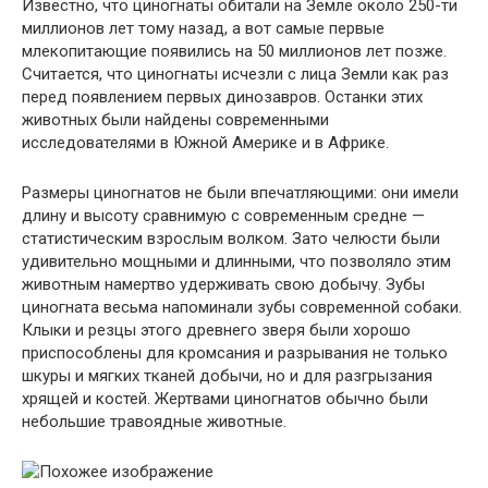
Известно, что циногнаты обитали на Земле около 250-ти
миллионов лет тому назад, а вот самые первые
млекопитающие появились на 50 миллионов лет позже.
Считается, что циногнаты исчезли с лица Земли как раз
перед появлением первых динозавров. Останки этих
животных были найдены современными
исследователями в Южной Америке и в Африке.
Размеры циногнатов не были впечатляющими: они имели
длину и высоту сравнимую с современным средне —
статистическим взрослым волком. Зато челюсти были
удивительно мощными и длинными, что позволяло этим
животным намертво удерживать свою добычу. Зубы
циногната весьма напоминали зубы современной собаки.
Клыки и резцы этого древнего зверя были хорошо
приспособлены для кромсания и разрывания не только
шкуры и мягких тканей добычи, но и для разгрызания
хрящей и костей. Жертвами циногнатов обычно были
небольшие травоядные животные.