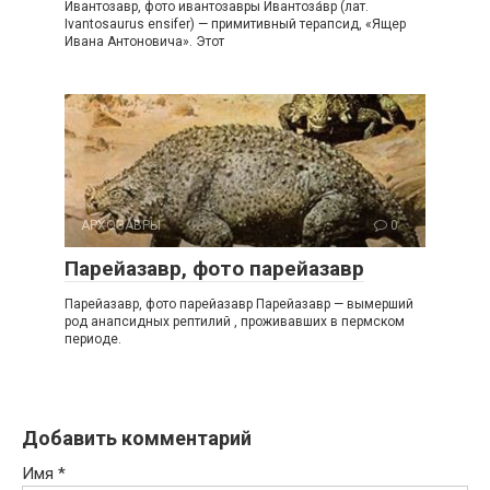
Ивантозавр, фото ивантозавры Ивантоза́вр (лат.
Ivantosaurus ensifer) — примитивный терапсид, «Ящер
Ивана Антоновича». Этот
АРХОЗАВРЫ
0
Парейазавр, фото парейазавр
Парейазавр, фото парейазавр Парейазавр — вымерший
род анапсидных рептилий , проживавших в пермском
периоде.
Добавить комментарий
Имя
*