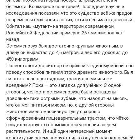
бегемота. Кошмарное сочетание! Последние научные
исследования показали, что это существо всё же предок
современных млекопитающих, хотя и весьма отдалённый.
Обитал наш «мутант» на территории современной
Российской Федерации примерно 267 миллионов лет
назад.
Эстемменозух был достаточно крупным животным: в
длину он вырастал до 4,6 метров, а вес его доходил до
450 килограмм.
Палеонтологи до сих пор не пришли к единому мнению по
поводу способов питания этого древнего животного. Был
ли этот зверь плотоядным, травоядными или же
всеядным? Пока — это загадка для учёных. С одной
стороны, челюсти эстемменозуха были оснащены
довольно-таки острыми зубами, что наводит на мысль,
что он мог питаться мясом, но, с другой стороны,
животное имело массивную тушу с хорошо
сформированным пищеварительным трактом, что чётко
свидетельствует о возможности усвоения зверем
растительности. И ещё один интересный момент
конституции эстеменнозуха: низко опущенная над землёй