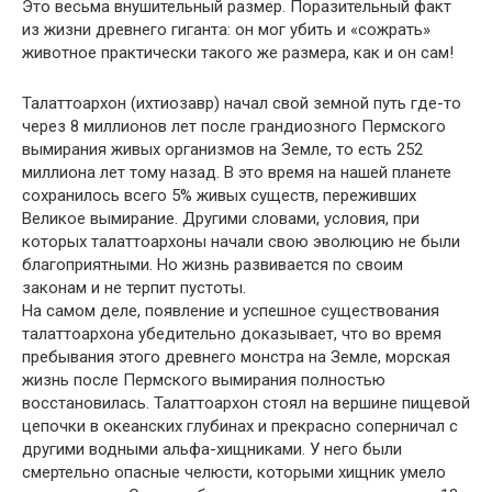
Это весьма внушительный размер. Поразительный факт
из жизни древнего гиганта: он мог убить и «сожрать»
животное практически такого же размера, как и он сам!
Талаттоархон (ихтиозавр) начал свой земной путь где-то
через 8 миллионов лет после грандиозного Пермского
вымирания живых организмов на Земле, то есть 252
миллиона лет тому назад. В это время на нашей планете
сохранилось всего 5% живых существ, переживших
Великое вымирание. Другими словами, условия, при
которых талаттоархоны начали свою эволюцию не были
благоприятными. Но жизнь развивается по своим
законам и не терпит пустоты.
На самом деле, появление и успешное существования
талаттоархона убедительно доказывает, что во время
пребывания этого древнего монстра на Земле, морская
жизнь после Пермского вымирания полностью
восстановилась. Талаттоархон стоял на вершине пищевой
цепочки в океанских глубинах и прекрасно соперничал с
другими водными альфа-хищниками. У него были
смертельно опасные челюсти, которыми хищник умело