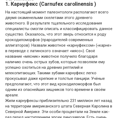
1. Карнуфекс (Carnufex carolinensis )
На настоящий момент палеонтологи располагают всего
двумя окаменелыми скелетами этого древнего
животного. В результате тщательного исследования
специалисты смогли описать и классифицировать данное
существо. Оказалось, что этот зверь относится к роду
крокодиломорфов (прародителей современных
аллигаторов). Назвали животное «карнуфексом» («карне»
в переводе с латинского означает «мясо»). Своё
название «мясник» животное получило благодаря
наличию очень острых зубов, которые позволяли ему
успешно охотиться на древних рептилий и
млекопитающих. Такими зубами карнуфекс легко
прокусывал даже крепкие и толстые панцири. Учёные
предполагают, что этот вид крокодиломорфов был
одним из опаснейших хищников того времени в своём
ареале.
Жили карнуфексы приблизительно 231 миллион лет назад
на территории американского штата Северная Каролина в
Северной Америке. Эти особи процветали на Земле как-
раз перед наступлением эпохи динозавров. Есть очень