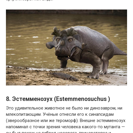
8. Эстемменозух (Estemmenosuchus )
Это удивительное животное не было ни динозавром, ни
млекопитающим. Учёные отнесли его к синапсидам
(зверообразное или же тероморф). Внешне эстемменозух
напоминал с точки зрения человека какого-то мутанта —
он был похож на гибрид носорога, трицератопса и