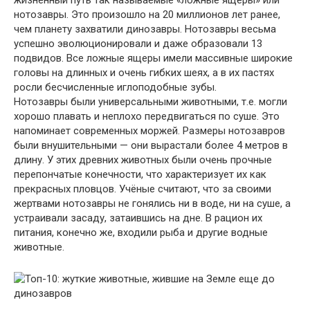
жизненный путь так называемые «ложные ящеры» или
нотозавры. Это произошло на 20 миллионов лет ранее,
чем планету захватили динозавры. Нотозавры весьма
успешно эволюционировали и даже образовали 13
подвидов. Все ложные ящеры имели массивные широкие
головы на длинных и очень гибких шеях, а в их пастях
росли бесчисленные иглоподобные зубы.
Нотозавры были универсальными животными, т.е. могли
хорошо плавать и неплохо передвигаться по суше. Это
напоминает современных моржей. Размеры нотозавров
были внушительными — они вырастали более 4 метров в
длину. У этих древних животных были очень прочные
перепончатые конечности, что характеризует их как
прекрасных пловцов. Учёные считают, что за своими
жертвами нотозавры не гонялись ни в воде, ни на суше, а
устраивали засаду, затаившись на дне. В рацион их
питания, конечно же, входили рыба и другие водные
животные.