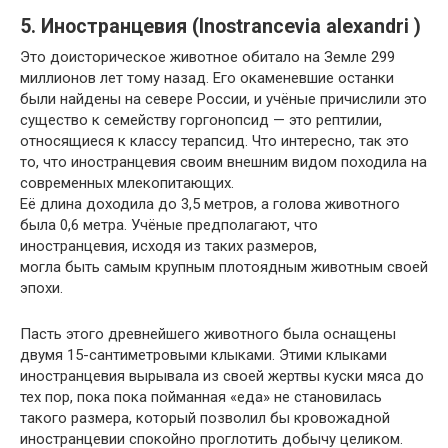
5. Иностранцевия (Inostrancevia alexandri )
Это доисторическое животное обитало на Земле 299
миллионов лет тому назад. Его окаменевшие останки
были найдены на севере России, и учёные причислили это
существо к семейству горгонопсид — это рептилии,
относящиеся к классу терапсид. Что интересно, так это
то, что иностранцевия своим внешним видом походила на
современных млекопитающих.
Её длина доходила до 3,5 метров, а голова животного
была 0,6 метра. Учёные предполагают, что
иностранцевия, исходя из таких размеров,
могла быть самым крупным плотоядным животным своей
эпохи.
Пасть этого древнейшего животного была оснащены
двумя 15-сантиметровыми клыками. Этими клыками
иностранцевия вырывала из своей жертвы куски мяса до
тех пор, пока пока пойманная «еда» не становилась
такого размера, который позволил бы кровожадной
иностранцевии спокойно проглотить добычу целиком.