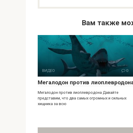
Вам также мо
ВИДЕО
0
Мегалодон против лиоплевродон
Мегалодон против лиоплевродона Давайте
представим, что два самых огромных и сильных
хищника за всю