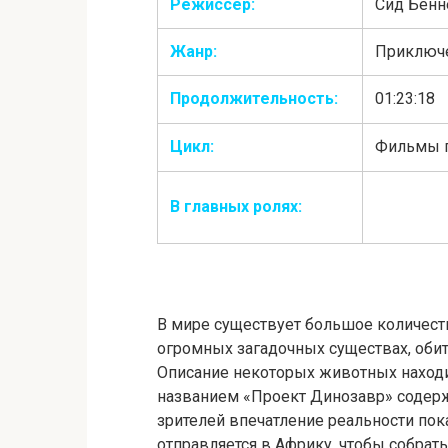
Режиссер:
Сид Бенн
Жанр:
Приключе
Продолжительность:
01:23:18
Цикл:
Фильмы п
Мэтт Кэйн
В главных ролях:
Абена Ай
В мире существует большое количест
огромных загадочных существах, оби
Описание некоторых животных находи
названием «Проект Динозавр» содерж
зрителей впечатление реальности пок
отправляется в Африку, чтобы собра