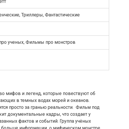
етт
нческие, Триллеры, Фантастические
ро ученых, Фильмы про монстров
, Ричард Диллэйн, Питер Брук, Наташа Лоринг,
ивор, Стефен Дженнингс
во мифов и легенд, которые повествуют об
тающих в темных водах морей и океанов.
тся просто за гранью реальности. Фильм под
ит документальные кадры, что создает у
азанных фактов и событий. Группа учёных
ть больше информации о мифическом монстре,