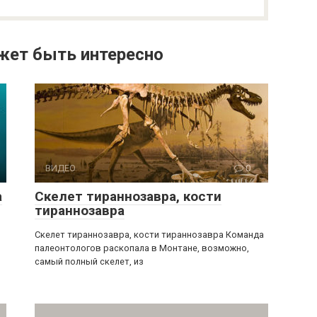
жет быть интересно
ВИДЕО
0
а
Скелет тираннозавра, кости
тираннозавра
Скелет тираннозавра, кости тираннозавра Команда
палеонтологов раскопала в Монтане, возможно,
самый полный скелет, из