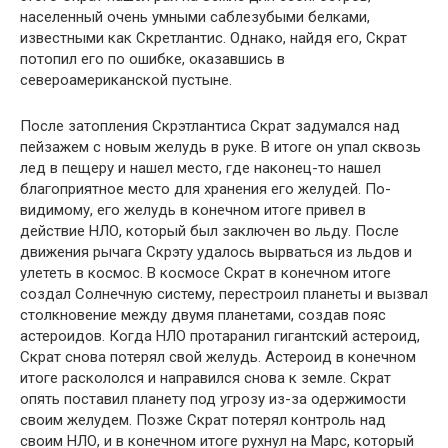
населенный очень умными саблезубыми белками,
известными как Скретлантис. Однако, найдя его, Скрат
потопил его по ошибке, оказавшись в
североамериканской пустыне.
После затопления Скрэтлантиса Скрат задумался над
пейзажем с новым желудь в руке. В итоге он упал сквозь
лед в пещеру и нашел место, где наконец-то нашел
благоприятное место для хранения его желудей. По-
видимому, его желудь в конечном итоге привел в
действие НЛО, который был заключен во льду. После
движения рычага Скрэту удалось вырваться из льдов и
улететь в космос. В космосе Скрат в конечном итоге
создал Солнечную систему, перестроил планеты и вызвал
столкновение между двумя планетами, создав пояс
астероидов. Когда НЛО протаранил гигантский астероид,
Скрат снова потерял свой желудь. Астероид в конечном
итоге раскололся и направился снова к земле. Скрат
опять поставил планету под угрозу из-за одержимости
своим желудем. Позже Скрат потерял контроль над
своим НЛО, и в конечном итоге рухнул на Марс, который