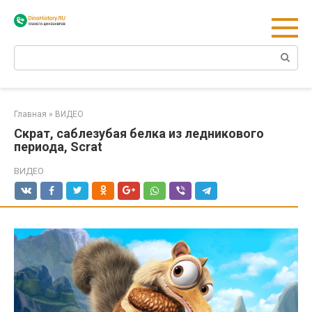
Перейти
к
контенту
Поиск:
Главная
»
ВИДЕО
Скрат, саблезубая белка из ледникового
периода, Scrat
ВИДЕО