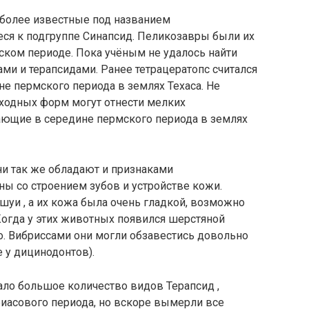
, более известные под названием
ся к подгруппе Синапсид. Пеликозавры были их
ском периоде. Пока учёным не удалось найти
и и терапсидами. Ранее тетрацератопс считался
не пермского периода в землях Техаса. Не
еходных форм могут отнести мелких
ющие в середине пермского периода в землях
они так же обладают и признаками
ны со строением зубов и устройстве кожи.
уи , а их кожа была очень гладкой, возможно
огда у этих животных появился шерстяной
о. Вибриссами они могли обзавестись довольно
 у дицинодонтов).
ло большое количество видов Терапсид ,
иасового периода, но вскоре вымерли все