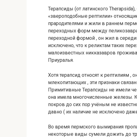
Терапсиды (от латинского Therapsida)
«звероподобные рептилии» относящие
прародителями и жили в раннем перм
переходных форм между пеликозаврам
переходной формой , он жил в середи
исключено, что к реликтам таких пер
малоизвестных никказавров прожива
Приуралья.
Хотя терапсид относят к рептилиям , 
млекопитающих , эти признаки связан
Примитивные Терапсиды не имели чеш
она имела многочисленные железы. К
покров до сих пор учёным не известн
давно ( их наличие не исключено даже
Во время пермского вымирания пропа
некоторые виды сумели дожить до тр