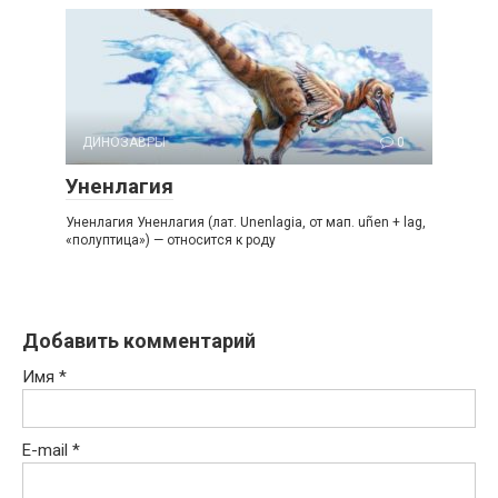
ДИНОЗАВРЫ
0
Уненлагия
Уненлагия Уненлагия (лат. Unenlagia, от мап. uñen + lag,
«полуптица») — относится к роду
Добавить комментарий
Имя
*
E-mail
*