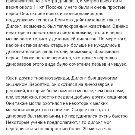
приблизительно 2 метра длиной, 0, 6 метров высотой и
весил около 11 кг. Похоже, у него были и очень простые
перья. Они, скорее всего, использовались для
поддержания теплоты. Если это действительно так, то
Дилонг, возможно, был теплокровным животным. Однако
некоторые палеонтологи предположили, что эти перья
могли расти только у детенышей дилонгов. По мере того,
как они становились старше и больше не нуждались в
дополнительной теплоте, они, возможно, сбрасывали
перья . Также вполне вероятно, что даже у взрослых
динозавров этого вида было сочетание перьев и чешуек.
Как и другие тираннозауриды, Дилонг был двуногим
хищником. Вероятно, он охотился на динозавров и
рептилий, которые были намного меньше, чем они сами,
или, возможно, просто поедали добычу других хищников.
Они также могли охотился на некоторых мелких
млекопитающих того времени. Скорее всего, этот
динозавр был маленьким, но передвигался очень быстро.
Некоторые учёные предполагают, что дилонг мог
передвигаться со скоростью более 20 миль в час.