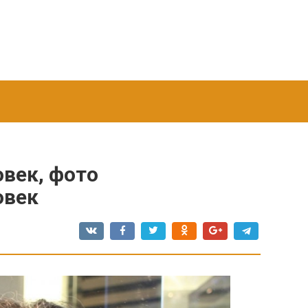
век, фото
овек