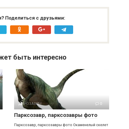
я? Поделиться с друзьями:
жет быть интересно
ДИНОЗАВРЫ
0
Парксозавр, парксозавры фото
Парксозавр, парксозавры фото Окаменелый скелет