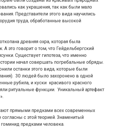
оторые были созданы из красивых природных
овались как украшения, так как были мало
вания. Представители этого вида научились
 орудия труда, обработанные высокой
ткопана древняя охра, которая была
. А это говорит о том, что Гейдельбергский
сунки. Существует гипотеза, что именно
стории начал совершать погребальные обряды.
нили останки этого вида, которые были
ания). 30 людей было захоронено в одной
нные рубила, и куски красивого красного
няли ритуальные функции. Уникальный артефакт
».
итают прямыми предками всех современных
е согласны с этой теорией. Знаменитый
т гоминид предками человека.