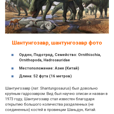
Шантунгозавр, шантунгозавр фото
Орден, Подотряд, Семейство: Ornithischia,
Ornithopoda, Hadrosauridae
Местоположение: Азия (Китай)
Длина: 52 фута (16 метров)
Шантунгозавр (лат. Shantungosaurus) был довольно
крупным гадрозавром. Вид был научно описан и назван в
1973 году, Шантунгозавр стал известен благодаря
открытию большого количества разделенных (не
соединенных) костей в провинции Шаньдун, Китай.