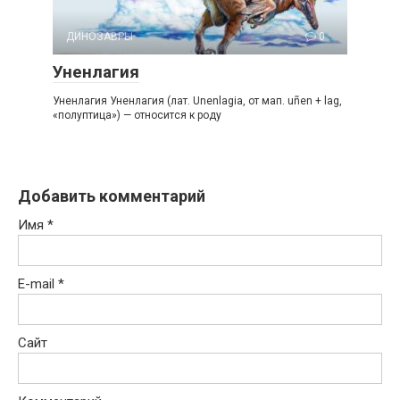
ДИНОЗАВРЫ
0
Уненлагия
Уненлагия Уненлагия (лат. Unenlagia, от мап. uñen + lag,
«полуптица») — относится к роду
Добавить комментарий
Имя
*
E-mail
*
Сайт