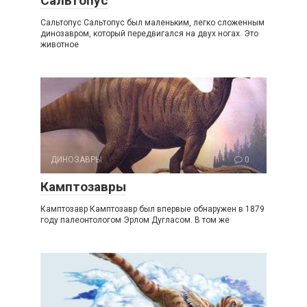
Сальтопус
Сальтопус Сальтопус был маленьким, легко сложенным
динозавром, который передвигался на двух ногах. Это
животное
ДИНОЗАВРЫ
0
Камптозавры
Камптозавр Камптозавр был впервые обнаружен в 1879
году палеонтологом Эрлом Дугласом. В том же