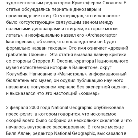
художественным редактором Кристофером Слоаном. В
статье обсуждались пернатые динозавры и
происхождение птиц. Он утверждал, что ископаемое
было «отсутствующим связующим звеном между
наземными динозаврами и птицами, которые могли
летать», и неофициально назвал его «Archaeoraptor
liaoningensis», объявив, что впоследствии он будет
формально назван таковым. Это имя означает «древний
грабитель Ляонин» . Эта статья вызвала лавину критики
со стороны Сторрса Л. Олсона, куратора Национального
музея естественной истории в Вашингтоне, округ
Колумбия. Написание в «Магистраль», информационный
бюллетень его музея, он осудил публикацию научного
названия в популярном журнале без экспертной оценки ,
и высказался что это настоящий «кошмар».
3 февраля 2000 года National Geographic опубликовала
пресс-релиз, в котором говорится, что ископаемое
скорей всего было собрано из нескольких скелетов и что
началось внутреннее расследование. В том же месяце
Билл Аллен, редактор National Geographic, высказался в