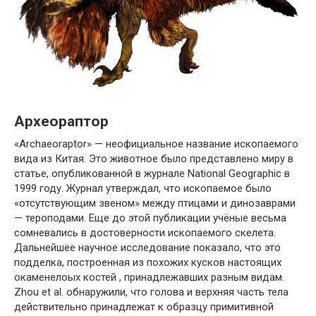
Археораптор
«Archaeoraptor» — неофициальное название ископаемого
вида из Китая. Это животное было представлено миру в
статье, опубликованной в журнале National Geographic в
1999 году. Журнал утверждал, что ископаемое было
«отсутствующим звеном» между птицами и динозаврами
— тероподами. Еще до этой публикации учёные весьма
сомневались в достоверности ископаемого скелета.
Дальнейшее научное исследование показало, что это
подделка, построенная из похожих кусков настоящих
окаменелоых костей , принадлежавших разным видам.
Zhou et al. обнаружили, что голова и верхняя часть тела
действительно принадлежат к образцу примитивной