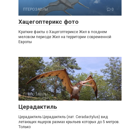
ПТЕРОЗАВРЫ
0
Хацегоптерикс фото
Краткие факты о Хацегоптериксе Жил в позднем
меловом периоде Жил на территории современной
Европы
ПТЕРОЗАВРЫ
1
Церадактиль
Церадактиль Церадактиль (лат. Ceradactylus) вид
летающих ящеров размах крыльев которых до 5 метров.
Только