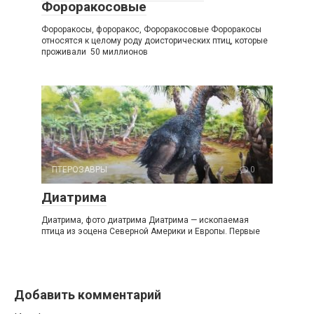
Фороракосовые
Фороракосы, фороракос, Фороракосовые Фороракосы
относятся к целому роду доисторических птиц, которые
проживали 50 миллионов
ПТЕРОЗАВРЫ
0
Диатрима
Диатрима, фото диатрима Диатрима — ископаемая
птица из эоцена Северной Америки и Европы. Первые
Добавить комментарий