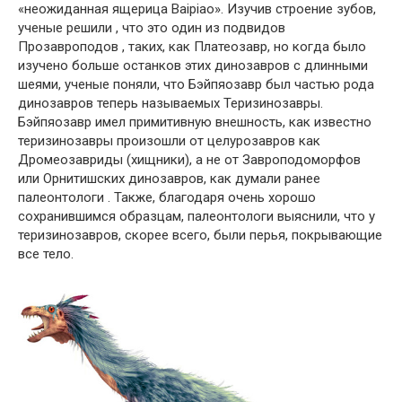
«неожиданная ящерица Baipiao». Изучив строение зубов,
ученые решили , что это один из подвидов
Прозавроподов , таких, как Платеозавр, но когда было
изучено больше останков этих динозавров с длинными
шеями, ученые поняли, что Бэйпяозавр был частью рода
динозавров теперь называемых Теризинозавры.
Бэйпяозавр имел примитивную внешность, как известно
теризинозавры произошли от целурозавров как
Дромеозавриды (хищники), а не от Завроподоморфов
или Орнитишских динозавров, как думали ранее
палеонтологи . Также, благодаря очень хорошо
сохранившимся образцам, палеонтологи выяснили, что у
теризинозавров, скорее всего, были перья, покрывающие
все тело.