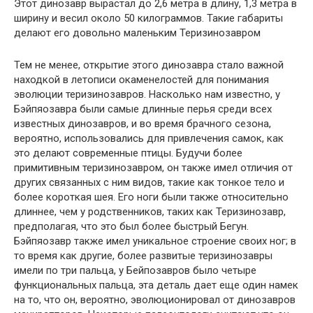
Этот динозавр вырастал до 2,6 метра в длину, 1,3 метра в
ширину и весил около 50 килограммов. Такие габариты
делают его довольно маленьким Теризинозавром
Тем не менее, открытие этого динозавра стало важной
находкой в летописи окаменелостей для понимания
эволюции теризинозавров. Насколько нам известно, у
Бэйпяозавра были самые длинные перья среди всех
известных динозавров, и во время брачного сезона,
вероятно, использовались для привлечения самок, как
это делают современные птицы. Будучи более
примитивным теризинозавром, он также имел отличия от
других связанных с ним видов, такие как тонкое тело и
более короткая шея. Его ноги были также относительно
длиннее, чем у родственников, таких как Теризинозавр,
предполагая, что это был более быстрый Бегун.
Бэйпяозавр также имел уникальное строение своих ног; в
то время как другие, более развитые теризинозавры
имели по три пальца, у Бейпозавров было четыре
функциональных пальца, эта деталь дает еще один намек
на то, что он, вероятно, эволюционировал от динозавров