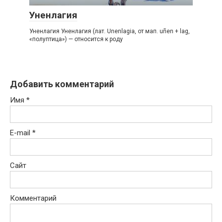
Уненлагия
Уненлагия Уненлагия (лат. Unenlagia, от мап. uñen + lag,
«полуптица») — относится к роду
Добавить комментарий
Имя
*
E-mail
*
Сайт
Комментарий