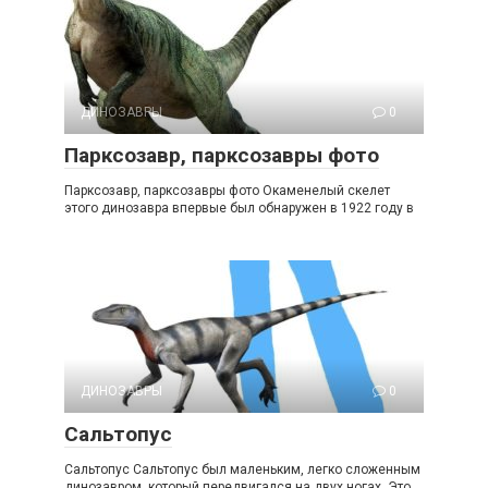
ДИНОЗАВРЫ
0
Парксозавр, парксозавры фото
Парксозавр, парксозавры фото Окаменелый скелет
этого динозавра впервые был обнаружен в 1922 году в
ДИНОЗАВРЫ
0
Сальтопус
Сальтопус Сальтопус был маленьким, легко сложенным
динозавром, который передвигался на двух ногах. Это