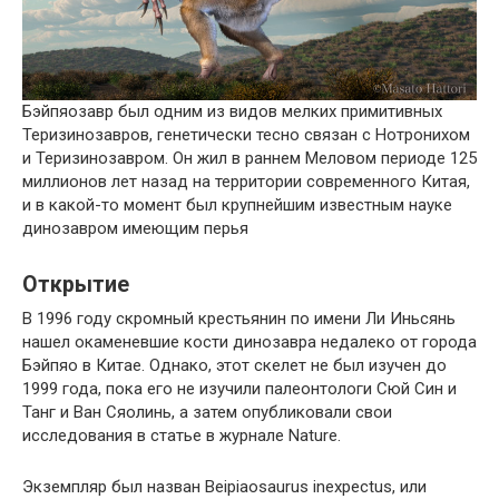
Бэйпяозавр был одним из видов мелких примитивных
Теризинозавров, генетически тесно связан с Нотронихом
и Теризинозавром. Он жил в раннем Меловом периоде 125
миллионов лет назад на территории современного Китая,
и в какой-то момент был крупнейшим известным науке
динозавром имеющим перья
Открытие
В 1996 году скромный крестьянин по имени Ли Иньсянь
нашел окаменевшие кости динозавра недалеко от города
Бэйпяо в Китае. Однако, этот скелет не был изучен до
1999 года, пока его не изучили палеонтологи Сюй Син и
Танг и Ван Сяолинь, а затем опубликовали свои
исследования в статье в журнале Nature.
Экземпляр был назван Beipiaosaurus inexpectus, или