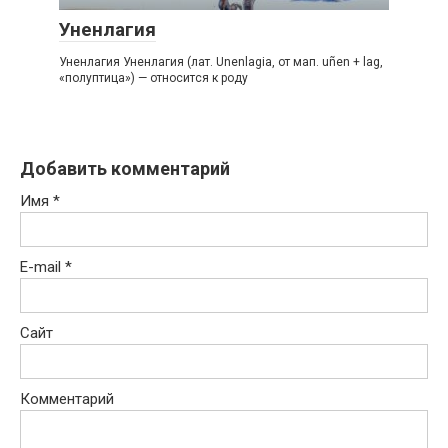
Уненлагия
Уненлагия Уненлагия (лат. Unenlagia, от мап. uñen + lag,
«полуптица») — относится к роду
Добавить комментарий
Имя
*
E-mail
*
Сайт
Комментарий