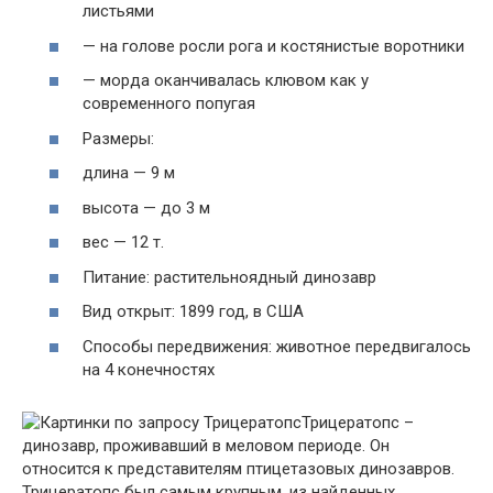
листьями
— на голове росли рога и костянистые воротники
— морда оканчивалась клювом как у
современного попугая
Размеры:
длина — 9 м
высота — до 3 м
вес — 12 т.
Питание: растительноядный динозавр
Вид открыт: 1899 год, в США
Способы передвижения: животное передвигалось
на 4 конечностях
Трицератопс –
динозавр, проживавший в меловом периоде. Он
относится к представителям птицетазовых динозавров.
Трицератопс был самым крупным, из найденных