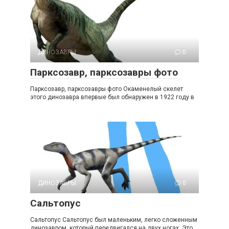
ДИНОЗАВРЫ
0
Парксозавр, парксозавры фото
Парксозавр, парксозавры фото Окаменелый скелет
этого динозавра впервые был обнаружен в 1922 году в
ДИНОЗАВРЫ
0
Сальтопус
Сальтопус Сальтопус был маленьким, легко сложенным
динозавром, который передвигался на двух ногах. Это