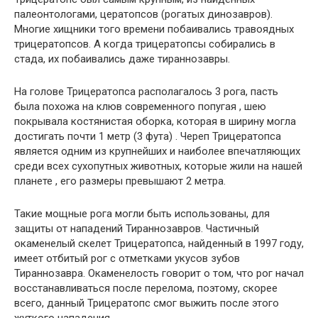
палеонтологами, цератопсов (рогатых динозавров).
Многие хищники того времени побаивались травоядных
трицератопсов. А когда трицератопсы собирались в
стада, их побаивались даже тираннозавры.
На голове Трицератопса располагалось 3 рога, пасть
была похожа на клюв современного попугая , шею
покрывала костянистая оборка, которая в ширину могла
достигать почти 1 метр (3 фута) . Череп Трицератопса
является одним из крупнейших и наиболее впечатляющих
среди всех сухопутных животных, которые жили на нашей
планете , его размеры превышают 2 метра.
Такие мощные рога могли быть использованы, для
защиты от нападений Тираннозавров. Частичный
окаменелый скелет Трицератопса, найденный в 1997 году,
имеет отбитый рог с отметками укусов зубов
Тираннозавра. Окаменелость говорит о том, что рог начал
восстанавливаться после перелома, поэтому, скорее
всего, данный Трицератопс смог выжить после этого
жуткого нападения.