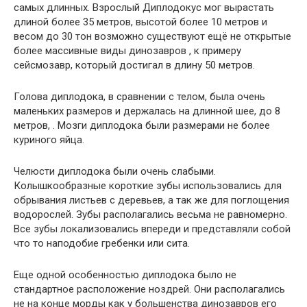
самых длинных. Взрослый Диплодокус мог вырастать
длиной более 35 метров, высотой более 10 метров и
весом до 30 тон возможно существуют ещё не открытые
более массивные виды динозавров , к примеру
сейсмозавр, который достигал в длину 50 метров.
Голова диплодока, в сравнении с телом, была очень
маленьких размеров и держалась на длинной шее, до 8
метров, . Мозги диплодока были размерами не более
куриного яйца.
Челюсти диплодока были очень слабыми.
Колышкообразные короткие зубы использовались для
обрывания листьев с деревьев, а так же для поглощения
водорослей. Зубы располагались весьма не равномерно.
Все зубы локализовались впереди и представляли собой
что то наподобие гребенки или сита.
Еще одной особенностью диплодока было не
стандартное расположение ноздрей. Они располагались
не на конце морды как у большенства динозавров его