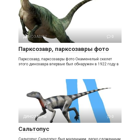
ДИНОЗАВРЫ
0
Парксозавр, парксозавры фото
Парксозавр, парксозавры фото Окаменелый скелет
этого динозавра впервые был обнаружен в 1922 году в
ДИНОЗАВРЫ
0
Сальтопус
Сальтопус Сальтопус был маленьким, легко сложенным