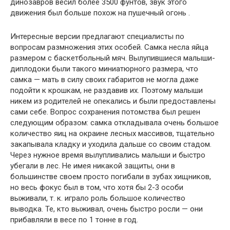
динозавров весил более 3500 фунтов, звук этого
движения был больше похож на пушечный огонь .
Интересные версии предлагают специалисты по
вопросам размножения этих особей. Самка несла яйца
размером с баскетбольный мяч. Вылупившиеся малыши-
диплодоки были такого миниатюрного размера, что
самка — мать в силу своих габаритов не могла даже
подойти к крошкам, не раздавив их. Поэтому малыши
никем из родителей не опекались и были предоставлены
сами себе. Вопрос сохранения потомства был решен
следующим образом: самка откладывала очень большое
количество яиц на окраине лесных массивов, тщательно
закапывала кладку и уходила дальше со своим стадом.
Через нужное время вылупливались малыши и быстро
убегали в лес. Не имея никакой защиты, они в
большинстве своем просто погибали в зубах хищников,
но весь фокус был в том, что хотя бы 2-3 особи
выживали, т. к. играло роль большое количество
выводка. Те, кто выживал, очень быстро росли — они
прибавляли в весе по 1 тонне в год.