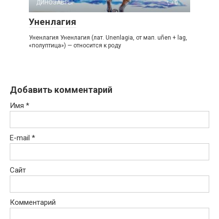
ДИНОЗАВРЫ
0
Уненлагия
Уненлагия Уненлагия (лат. Unenlagia, от мап. uñen + lag,
«полуптица») — относится к роду
Добавить комментарий
Имя
*
E-mail
*
Сайт
Комментарий