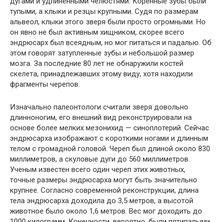
дугами и удлиненными челюстями. Коренные зубы были
тупыми, а клыки и резцы крупными. Судя по размерам
альвеол, клыки этого зверя были просто огромными. Но
он явно не был активным хищником, скорее всего
эндрюсарх был всеядным, но мог питаться и падалью. Об
этом говорят затупленные зубы и небольшой размер
мозга. За последние 80 лет не обнаружили костей
скелета, принадлежавших этому виду, хотя находили
фрагменты черепов.
Изначально палеонтологи считали зверя довольно
длинноногим, его внешний вид реконструировали на
основе более мелких мезонихид — синоплотерий. Сейчас
эндрюсарха изображают с короткими ногами и длинным
телом с громадной головой. Череп был длиной около 830
миллиметров, а скуловые дуги до 560 миллиметров.
Ученым известен всего один череп этих животных,
точные размеры эндрюсарха могут быть значительно
крупнее. Согласно современной реконструкции, длина
тела эндрюсарха доходила до 3,5 метров, а высотой
животное было около 1,6 метров. Вес мог доходить до
1000 килограмм. Конечности, вероятно, были пятипалыми.