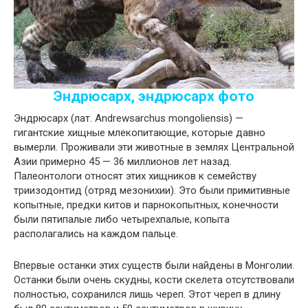
Эндрюсарх, эндрюсарх фото
Эндрюсарх (лат. Andrewsarchus mongoliensis) —
гигантские хищные млекопитающие, которые давно
вымерли. Проживали эти животные в землях Центральной
Азии примерно 45 — 36 миллионов лет назад.
Палеонтологи относят этих хищников к семейству
триизодонтид (отряд мезонихии). Это были примитивные
копытные, предки китов и парнокопытных, конечности
были пятипалые либо четырехпалые, копыта
располагались на каждом пальце.
Впервые останки этих существ были найдены в Монголии.
Останки были очень скудны, кости скелета отсутствовали
полностью, сохранился лишь череп. Этот череп в длину