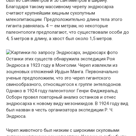
был 80 сантиметров и 50 сантиметров в ширину.
Благодаря такому массивному черепу эндрюсарха
считают крупнейшим хищным сухопутным
млекопитающим. Предположительно длина тела этого
гиганта равнялась 4 — ем метрам, но некоторые
палеонтологи предполагают, что существовали особи до
4, 5 метров в длину, а хвост был около 1,5 метров.
Останки этих существ обнаружила экспедиция Роя
Эндрюса в 1923 году в Монголии. Череп извлекли из
эоценовых отложений Ирдын Манга. Первоначально
ученые предположили, что это череп гигантского
свинообразного, относящегося к группе энтелодонов.
Однако в 1924 году палеонтолог Генри Фиджеральд
Осборн провел повторный анализ останков и отнес
эндрюсарха к новому виду мезонихидов. В 1924 году вид
был назван в честь организатора экспедиции Р. Ч.
Эндрюса.
Череп животного был низким с широкими скуловыми