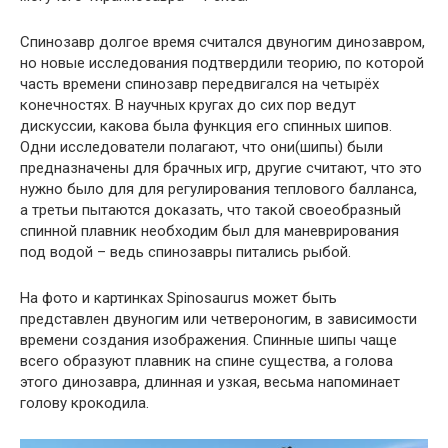
Спинозавр долгое время считался двуногим динозавром,
но новые исследования подтвердили теорию, по которой
часть времени спинозавр передвигался на четырёх
конечностях. В научных кругах до сих пор ведут
дискуссии, какова была функция его спинных шипов.
Одни исследователи полагают, что они(шипы) были
предназначены для брачных игр, другие считают, что это
нужно было для для регулирования теплового балланса,
а третьи пытаются доказать, что такой своеобразный
спинной плавник необходим был для маневрирования
под водой – ведь спинозавры питались рыбой.
На фото и картинках Spinosaurus может быть
представлен двуногим или четвероногим, в зависимости
времени создания изображения. Спинные шипы чаще
всего образуют плавник на спине существа, а голова
этого динозавра, длинная и узкая, весьма напоминает
голову крокодила.