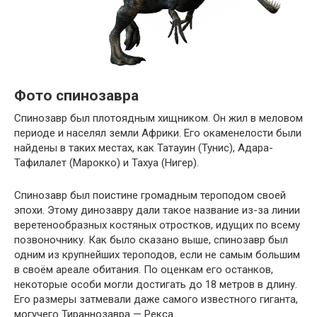
Фото спинозавра
Спинозавр был плотоядным хищником. Он жил в меловом
периоде и населял земли Африки. Его окаменелости были
найдены в таких местах, как Татауин (Тунис), Адара-
Тафилалет (Марокко) и Тахуа (Нигер).
Спинозавр был поистине громадным тероподом своей
эпохи. Этому динозавру дали такое название из-за линии
веретенообразных костяных отростков, идущих по всему
позвоночнику. Как было сказано выше, спинозавр был
одним из крупнейших тероподов, если не самым большим
в своём ареале обитания. По оценкам его останков,
некоторые особи могли достигать до 18 метров в длину.
Его размеры затмевали даже самого известного гиганта,
могучего Тираннозавра — Рекса.