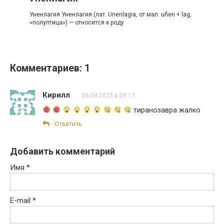
Уненлагия Уненлагия (лат. Unenlagia, от мап. uñen + lag,
«полуптица») — относится к роду
Комментариев: 1
Кирилл
06.04.2023 в 09:17
тиранозавра жалко
Ответить
Добавить комментарий
Имя
*
E-mail
*