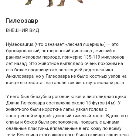
Гилеозавр
ВНЕШНИЙ ВИД
Hylaeosaurus (что означает «лесная ящерица») — это
бронированный, четвероногий динозавр , живший в
раннем меловом периоде, примерно 135-119 миллионов
лет назад. Это животное выглядело очень похожим на
его более продвинутого эволюцией родственника
Анкилозавра, но у Гилеозавра не было костных узлов на
конце его хвоста , на голове так же отсутствовали рога. .
У него был беззубый роговой клюв и листовидная щека.
Длина Гилеозавра составляла около 13 футов (4 м). У
животного были короткие лапы, узкая голова с
заостренной мордой, длинный тяжелый хвост. Вдоль его
спины и боков были расположены покрытые шипами
овальные пластины, вплавленные в его кожу по всему
телу. Вся спина этого животного была отлично защищена