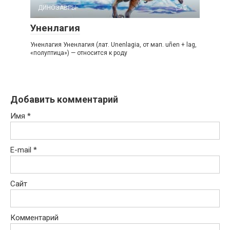
ДИНОЗАВРЫ
0
Уненлагия
Уненлагия Уненлагия (лат. Unenlagia, от мап. uñen + lag,
«полуптица») — относится к роду
Добавить комментарий
Имя
*
E-mail
*
Сайт
Комментарий