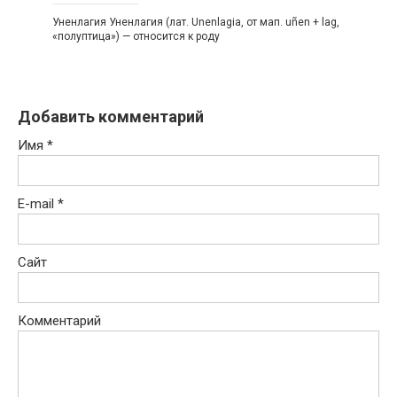
Уненлагия Уненлагия (лат. Unenlagia, от мап. uñen + lag,
«полуптица») — относится к роду
Добавить комментарий
Имя
*
E-mail
*
Сайт
Комментарий