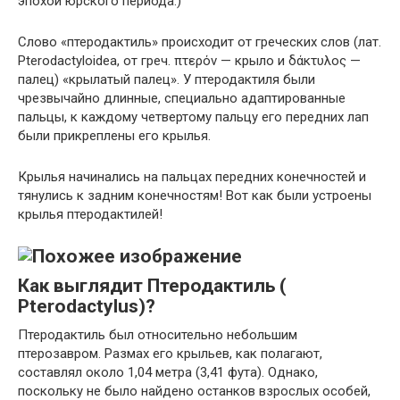
эпохой юрского периода.)
Слово «птеродактиль» происходит от греческих слов (лат.
Pterodactyloidea, от греч. πτερόν — крыло и δάκτυλος —
палец) «крылатый палец». У птеродактиля были
чрезвычайно длинные, специально адаптированные
пальцы, к каждому четвертому пальцу его передних лап
были прикреплены его крылья.
Крылья начинались на пальцах передних конечностей и
тянулись к задним конечностям! Вот как были устроены
крылья птеродактилей!
Как выглядит Птеродактиль (
Pterodactylus)?
Птеродактиль был относительно небольшим
птерозавром. Размах его крыльев, как полагают,
составлял около 1,04 метра (3,41 фута). Однако,
поскольку не было найдено останков взрослых особей,