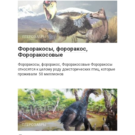
ПТЕРОЗАВРЫ
0
Фороракосы, фороракос,
Фороракосовые
Фороракосы, фороракос, Фороракосовые Фороракосы
относятся к целому роду доисторических птиц, которые
проживали 50 миллионов
ПТЕРОЗАВРЫ
0