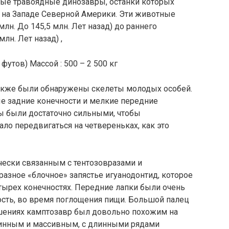
пные травоядные динозавры, останки которых
 на Западе Северной Америки. Эти животные
млн. До 145,5 млн. Лет назад) до раннего
лн. Лет назад) ,
футов) Массой : 500 – 2 500 кг
 также были обнаружены скелеты молодых особей.
ые задние конечности и мелкие передние
ы были достаточно сильными, чтобы
ло передвигаться на четвереньках, как это
чески связанным с тентозовразами и
разное «блочное» запястье игуанодонтид, которое
ырех конечностях. Передние лапки были очень
ость, во время поглощения пищи. Большой палец
шениях камптозавр был довольно похожим на
линным и массивным, с длинными рядами