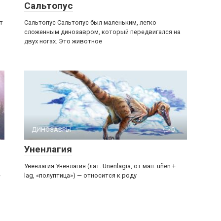
Сальтопус
т
Сальтопус Сальтопус был маленьким, легко
сложенным динозавром, который передвигался на
двух ногах. Это животное
ДИНОЗАВРЫ
0
Уненлагия
Уненлагия Уненлагия (лат. Unenlagia, от мап. uñen +
е
lag, «полуптица») — относится к роду