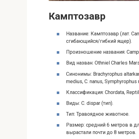
Камптозавр
Название: Камптозавр (лат. Camp
сгибающийся/гибкий ящер).
Произношение названия: Camp-
Вид назван: Othniel Charles Mar
Синонимы: Brachyrophus altarkan
medius, C. nanus, Symphyrophus
Классификация: Chordata, Reptilia
Виды: C. dispar (тип).
Тип: Травоядное животное.
Размер: средний 6 метров в д
вырастали почти до 8 метров.