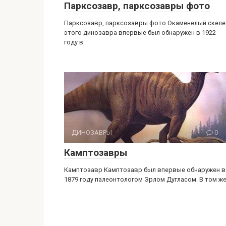
Парксозавр, парксозавры фото
Парксозавр, парксозавры фото Окаменелый скеле
этого динозавра впервые был обнаружен в 1922
году в
ДИНОЗАВРЫ
0
Камптозавры
Камптозавр Камптозавр был впервые обнаружен в
1879 году палеонтологом Эрлом Дугласом. В том ж