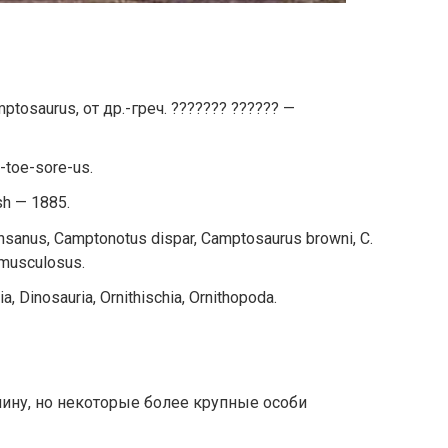
tosaurus, от др.-греч. ??????? ?????? —
toe-sore-us.
sh — 1885.
sanus, Camptonotus dispar, Camptosaurus browni, C.
 musculosus.
, Dinosauria, Ornithischia, Ornithopoda.
лину, но некоторые более крупные особи