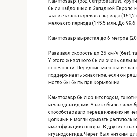
Камптозавр, (род Camptosaurus), кру
были найденные в Западной Европе и
жили с конца юрского периода (161,2 
мелового периода (145,5 млн. До 99,6 м
Камптозавр вырастал до 6 метров (20 
Развивал скорость до 25 км/ч (бег);
У этого животного были очень сильн
конечности. Передние маленькие лап
поддерживать животное, если он реша
могло бы быть при кормлении.
Камптозавр был орнитоподом, генети
игуанодонтидами. У него было своеоб
способствовало передвижению на чет
цепкими и могли срывать растительн
имел функцию шпоры. В других отно
игуанодонтида. Череп был низким, д