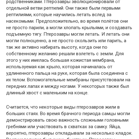
родственниками. Птерозавры эволюционировали от
отдельной ветви рептилий. Они также были первыми
рептилиями, которые научились летать вслед за
насекомыми. Предположительно, во время полётов они
не просто парили, а могли хлопать крыльями, и создавать
подъемную тягу. Птерозавры могли летать. И летать они
могли полноценно, а не просто скользить или парить, а
так же активно набирать высоту, когда они по
собственному желанию решали взлететь с земли. Для
этого у них имелась большая кожистая мембрана,
используемая как крыло, которая начиналась от
удлиненного пальца на руке, которая была соединена с
их телом. Вспомогательные мембраны присутствовали на
передних лапах и между ногами. У некоторых также был
длинный хвост с маленьким на конце.
Считается, что некоторые виды птерозавров жили в
больших стаях. Во время брачного периода самцы могли
демонстрировать свою важность сложными головными
гребнями или участвовать в схватках за самку. Яйца,
вероятно, птерозавры откладывали за несколько кладок.