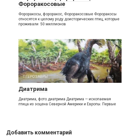
Фороракосовые
Фороракосы, фороракос, Фороракосовые Фороракосы
относятся к целому роду доисторических птиц, которые
проживали 50 миллионов
ПТЕРОЗАВРЫ
0
Диатрима
Диатрима, фото диатрима Диатрима — ископаемая
птица из эоцена Северной Америки и Европы. Первые
Добавить комментарий