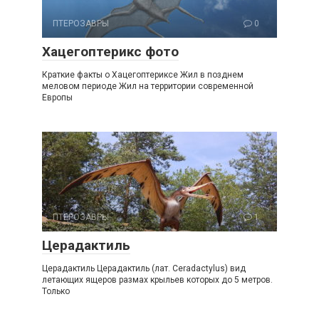
ПТЕРОЗАВРЫ
0
Хацегоптерикс фото
Краткие факты о Хацегоптериксе Жил в позднем
меловом периоде Жил на территории современной
Европы
ПТЕРОЗАВРЫ
1
Церадактиль
Церадактиль Церадактиль (лат. Ceradactylus) вид
летающих ящеров размах крыльев которых до 5 метров.
Только