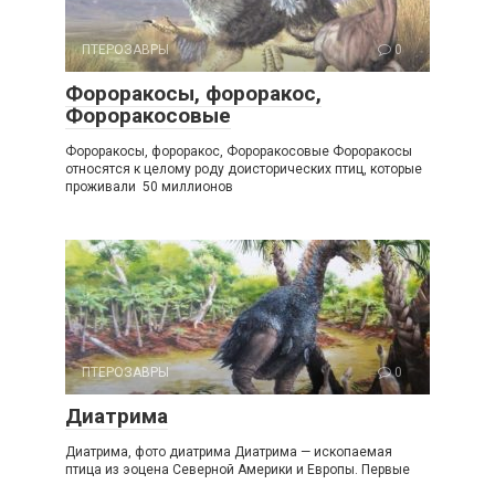
ПТЕРОЗАВРЫ
0
Фороракосы, фороракос,
Фороракосовые
Фороракосы, фороракос, Фороракосовые Фороракосы
относятся к целому роду доисторических птиц, которые
проживали 50 миллионов
ПТЕРОЗАВРЫ
0
Диатрима
Диатрима, фото диатрима Диатрима — ископаемая
птица из эоцена Северной Америки и Европы. Первые