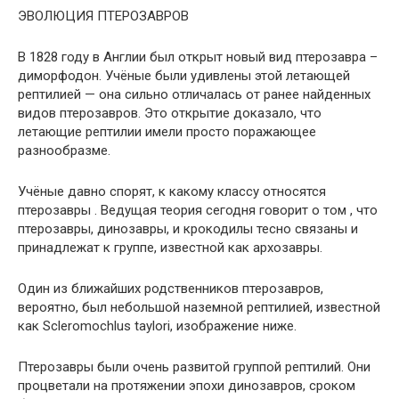
ЭВОЛЮЦИЯ ПТЕРОЗАВРОВ
В 1828 году в Англии был открыт новый вид птерозавра –
диморфодон. Учёные были удивлены этой летающей
рептилией — она сильно отличалась от ранее найденных
видов птерозавров. Это открытие доказало, что
летающие рептилии имели просто поражающее
разнообразме.
Учёные давно спорят, к какому классу относятся
птерозавры . Ведущая теория сегодня говорит о том , что
птерозавры, динозавры, и крокодилы тесно связаны и
принадлежат к группе, известной как архозавры.
Один из ближайших родственников птерозавров,
вероятно, был небольшой наземной рептилией, известной
как Scleromochlus taylori, изображение ниже.
Птерозавры были очень развитой группой рептилий. Они
процветали на протяжении эпохи динозавров, сроком