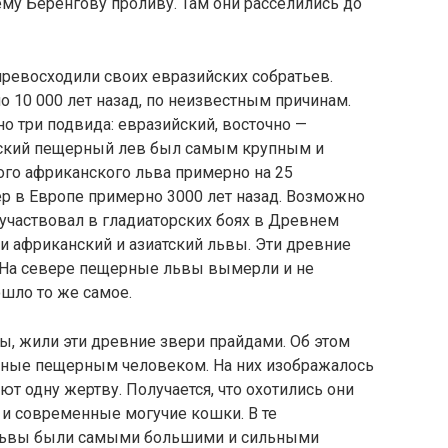
му Беренгову проливу. Там они расселились до
превосходили своих евразийских собратьев.
 10 000 лет назад, по неизвестным причинам.
о три подвида: евразийский, восточно —
нский пещерный лев был самым крупным и
го африканского льва примерно на 25
р в Европе примерно 3000 лет назад. Возможно
участвовал в гладиаторских боях в Древнем
ли африканский и азиатский львы. Эти древние
На севере пещерные львы вымерли и не
шло то же самое.
ы, жили эти древние звери прайдами. Об этом
анные пещерным человеком. На них изображалось
т одну жертву. Получается, что охотились они
я и современные могучие кошки. В те
львы были самыми большими и сильными