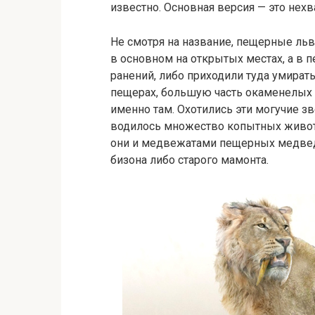
известно. Основная версия — это нехв
Не смотря на название, пещерные ль
в основном на открытых местах, а в 
ранений, либо приходили туда умират
пещерах, большую часть окаменелых 
именно там. Охотились эти могучие зв
водилось множество копытных животн
они и медвежатами пещерных медведе
бизона либо старого мамонта.