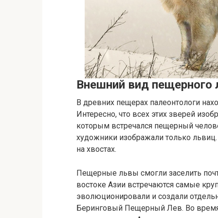
Внешний вид пещерного 
В древних пещерах палеонтологи нах
Интересно, что всех этих зверей изоб
которым встречался пещерный челове
художники изображали только львиц.
на хвостах.
Пещерные львы смогли заселить почти
востоке Азии встречаются самые кру
эволюционировали и создали отдельн
Беринговый Пещерный Лев. Во время