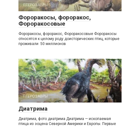
ПТЕРОЗАВРЫ
0
Фороракосы, фороракос,
Фороракосовые
Фороракосы, фороракос, Фороракосовые Фороракосы
относятся к целому роду доисторических птиц, которые
проживали 50 миллионов
ПТЕРОЗАВРЫ
0
Диатрима
Диатрима, фото диатрима Диатрима — ископаемая
птица из эоцена Северной Америки и Европы. Первые