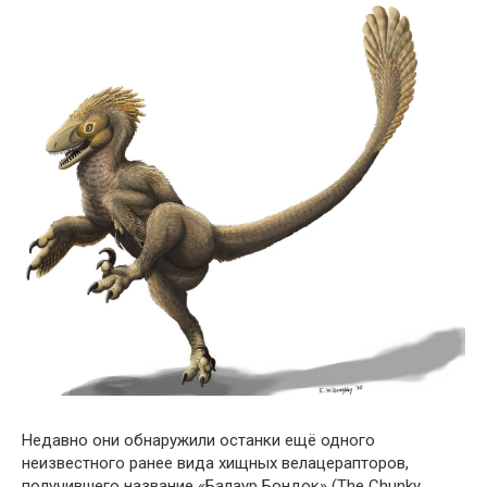
Недавно они обнаружили останки ещё одного
неизвестного ранее вида хищных велацерапторов,
получившего название «Балаур Бондок» (The Chunky