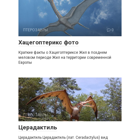
ПТЕРОЗАВРЫ
0
Хацегоптерикс фото
Краткие факты о Хацегоптериксе Жил в позднем
меловом периоде Жил на территории современной
Европы
ПТЕРОЗАВРЫ
1
Церадактиль
Церадактиль Церадактиль (лат. Ceradactylus) вид